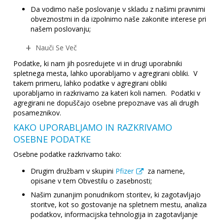
Da vodimo naše poslovanje v skladu z našimi pravnimi
obveznostmi in da izpolnimo naše zakonite interese pri
našem poslovanju;
Nauči Se Več
Podatke, ki nam jih posredujete vi in drugi uporabniki
spletnega mesta, lahko uporabljamo v agregirani obliki. V
takem primeru, lahko podatke v agregirani obliki
uporabljamo in razkrivamo za kateri koli namen. Podatki v
agregirani ne dopuščajo osebne prepoznave vas ali drugih
posameznikov.
KAKO UPORABLJAMO IN RAZKRIVAMO
OSEBNE PODATKE
Osebne podatke razkrivamo tako:
Drugim družbam v skupini
Pfizer
za namene,
opisane v tem Obvestilu o zasebnosti;
Našim zunanjim ponudnikom storitev, ki zagotavljajo
storitve, kot so gostovanje na spletnem mestu, analiza
podatkov, informacijska tehnologija in zagotavljanje