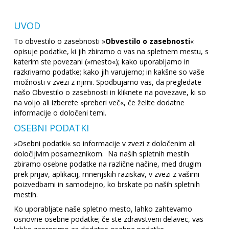
UVOD
To obvestilo o zasebnosti »
Obvestilo o zasebnosti
«
opisuje podatke, ki jih zbiramo o vas na spletnem mestu, s
katerim ste povezani (»mesto«); kako uporabljamo in
razkrivamo podatke; kako jih varujemo; in kakšne so vaše
možnosti v zvezi z njimi. Spodbujamo vas, da pregledate
našo Obvestilo o zasebnosti in kliknete na povezave, ki so
na voljo ali izberete »preberi več«, če želite dodatne
informacije o določeni temi.
OSEBNI PODATKI
»Osebni podatki« so informacije v zvezi z določenim ali
določljivim posameznikom. Na naših spletnih mestih
zbiramo osebne podatke na različne načine, med drugim
prek prijav, aplikacij, mnenjskih raziskav, v zvezi z vašimi
poizvedbami in samodejno, ko brskate po naših spletnih
mestih.
Ko uporabljate naše spletno mesto, lahko zahtevamo
osnovne osebne podatke; če ste zdravstveni delavec, vas