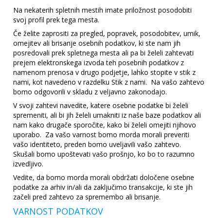
Na nekaterih spletnih mestih imate priložnost posodobiti
svoj profil prek tega mesta.
Če želite zaprositi za pregled, popravek, posodobitev, umik,
omejitev ali brisanje osebnih podatkov, ki ste nam jih
posredovali prek spletnega mesta ali pa bi želeli zahtevati
prejem elektronskega izvoda teh posebnih podatkov z
namenom prenosa v drugo podjetje, lahko stopite v stik z
nami, kot navedeno v razdelku Stik z nami. Na vašo zahtevo
bomo odgovorili v skladu z veljavno zakonodajo.
V svoji zahtevi navedite, katere osebne podatke bi želeli
spremeniti, ali bi jih želeli umakniti iz naše baze podatkov ali
nam kako drugače sporočite, kako bi želeli omejiti njihovo
uporabo. Za vašo varnost bomo morda morali preveriti
vašo identiteto, preden bomo uveljavili vašo zahtevo.
Skušali bomo upoštevati vašo prošnjo, ko bo to razumno
izvedljivo.
Vedite, da bomo morda morali obdržati določene osebne
podatke za arhiv in/ali da zaključimo transakcije, ki ste jih
začeli pred zahtevo za spremembo ali brisanje.
VARNOST PODATKOV