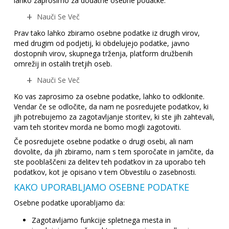
lahko zaprosimo za dodatne osebne podatke.
Nauči Se Več
Prav tako lahko zbiramo osebne podatke iz drugih virov,
med drugim od podjetij, ki obdelujejo podatke, javno
dostopnih virov, skupnega trženja, platform družbenih
omrežij in ostalih tretjih oseb.
Nauči Se Več
Ko vas zaprosimo za osebne podatke, lahko to odklonite.
Vendar če se odločite, da nam ne posredujete podatkov, ki
jih potrebujemo za zagotavljanje storitev, ki ste jih zahtevali,
vam teh storitev morda ne bomo mogli zagotoviti.
Če posredujete osebne podatke o drugi osebi, ali nam
dovolite, da jih zbiramo, nam s tem sporočate in jamčite, da
ste pooblaščeni za delitev teh podatkov in za uporabo teh
podatkov, kot je opisano v tem Obvestilu o zasebnosti.
KAKO UPORABLJAMO OSEBNE PODATKE
Osebne podatke uporabljamo da:
Zagotavljamo funkcije spletnega mesta in