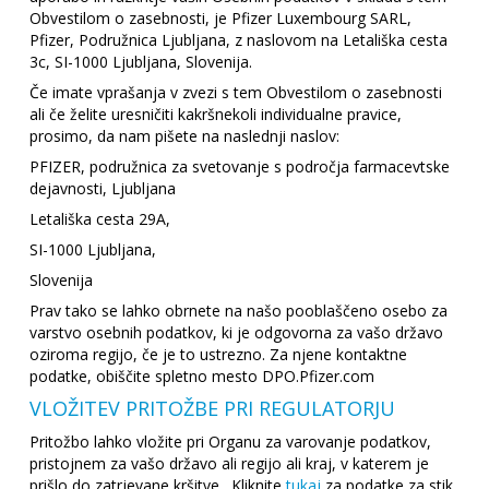
Obvestilom o zasebnosti, je Pfizer Luxembourg SARL,
Pfizer, Podružnica Ljubljana, z naslovom na Letališka cesta
3c, SI-1000 Ljubljana, Slovenija.
Če imate vprašanja v zvezi s tem Obvestilom o zasebnosti
ali če želite uresničiti kakršnekoli individualne pravice,
prosimo, da nam pišete na naslednji naslov:
PFIZER, podružnica za svetovanje s področja farmacevtske
dejavnosti, Ljubljana
Letališka cesta 29A,
SI-1000 Ljubljana,
Slovenija
Prav tako se lahko obrnete na našo pooblaščeno osebo za
varstvo osebnih podatkov, ki je odgovorna za vašo državo
oziroma regijo, če je to ustrezno. Za njene kontaktne
podatke, obiščite spletno mesto DPO.Pfizer.com
VLOŽITEV PRITOŽBE PRI REGULATORJU
Pritožbo lahko vložite pri Organu za varovanje podatkov,
pristojnem za vašo državo ali regijo ali kraj, v katerem je
prišlo do zatrjevane kršitve. Kliknite
tukaj
za podatke za stik