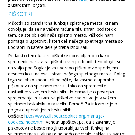
z ustreznimi organi.
PIŠKOTKI
Piškotki so standardna funkcija spletnega mesta, ki nam
dovoljuje, da se na vašem računalniku shrani podatek o
tem, da ste obiskali naše spletno mesto. Piškotki nam
pomagajo ugotoviti, kateri deli našega spletnega mesta so
uporabni in katere dele je treba izboljšati.
Podatki o tem, katere piškotke uporabljamo in kako
spremeniti nastavitve piškotkov in podobnih tehnologij, so
na voljo pod Soglasje za uporabo piškotkov v spodnjem
desnem kotu na vsaki strani našega spletnega mesta. Poleg
tega se lahko kadar koli odločite, da zavrnete uporabo
piškotkov na spletnem mestu, tako da spremenite
nastavitve v svojem brskalniku. Informacije o postopku
sprejemanja in zavrnitve piškotkov so na voljo v vašem
spletnem brskalniku v razdelku Pomoč. Za informacije o
pogosto uporabljenih brskalnikih
obiščite
http://www.allaboutcookies.org/manage-
cookies/index.html
Vendar upoštevajte, da z zavrnitvijo
piškotkov ne boste mogli uporabljati vseh funkcij na
spletnem mestu ali pa te ne bodo delovale v skladu s svojim