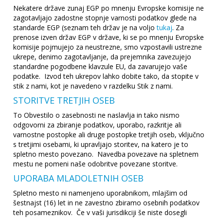
Nekatere države zunaj EGP po mnenju Evropske komisije ne
zagotavljajo zadostne stopnje varnosti podatkov glede na
standarde EGP (seznam teh držav je na voljo
tukaj
. Za
prenose izven držav EGP v države, ki se po mnenju Evropske
komisije pojmujejo za neustrezne, smo vzpostavili ustrezne
ukrepe, denimo zagotavljanje, da prejemnika zavezujejo
standardne pogodbene klavzule EU, da zavarujejo vaše
podatke. Izvod teh ukrepov lahko dobite tako, da stopite v
stik z nami, kot je navedeno v razdelku Stik z nami.
STORITVE TRETJIH OSEB
To Obvestilo o zasebnosti ne naslavlja in tako nismo
odgovorni za zbiranje podatkov, uporabo, razkritje ali
varnostne postopke ali druge postopke tretjih oseb, vključno
s tretjimi osebami, ki upravljajo storitev, na katero je to
spletno mesto povezano. Navedba povezave na spletnem
mestu ne pomeni naše odobritve povezane storitve.
UPORABA MLADOLETNIH OSEB
Spletno mesto ni namenjeno uporabnikom, mlajšim od
šestnajst (16) let in ne zavestno zbiramo osebnih podatkov
teh posameznikov. Če v vaši jurisdikciji še niste dosegli