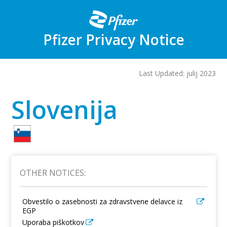
Skip
to
main
content
Pfizer Privacy Notice
Last Updated: julij 2023
Slovenija
OTHER NOTICES:
Obvestilo o zasebnosti za zdravstvene delavce iz
EGP
Uporaba piškotkov