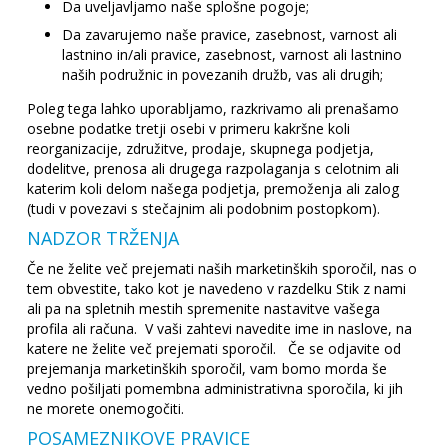
Da uveljavljamo naše splošne pogoje;
Da zavarujemo naše pravice, zasebnost, varnost ali
lastnino in/ali pravice, zasebnost, varnost ali lastnino
naših podružnic in povezanih družb, vas ali drugih;
Poleg tega lahko uporabljamo, razkrivamo ali prenašamo
osebne podatke tretji osebi v primeru kakršne koli
reorganizacije, združitve, prodaje, skupnega podjetja,
dodelitve, prenosa ali drugega razpolaganja s celotnim ali
katerim koli delom našega podjetja, premoženja ali zalog
(tudi v povezavi s stečajnim ali podobnim postopkom).
NADZOR TRŽENJA
Če ne želite več prejemati naših marketinških sporočil, nas o
tem obvestite, tako kot je navedeno v razdelku Stik z nami
ali pa na spletnih mestih spremenite nastavitve vašega
profila ali računa. V vaši zahtevi navedite ime in naslove, na
katere ne želite več prejemati sporočil. Če se odjavite od
prejemanja marketinških sporočil, vam bomo morda še
vedno pošiljati pomembna administrativna sporočila, ki jih
ne morete onemogočiti.
POSAMEZNIKOVE PRAVICE