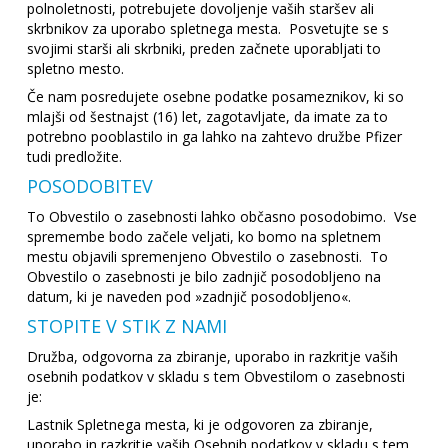
polnoletnosti, potrebujete dovoljenje vaših staršev ali
skrbnikov za uporabo spletnega mesta. Posvetujte se s
svojimi starši ali skrbniki, preden začnete uporabljati to
spletno mesto.
Če nam posredujete osebne podatke posameznikov, ki so
mlajši od šestnajst (16) let, zagotavljate, da imate za to
potrebno pooblastilo in ga lahko na zahtevo družbe Pfizer
tudi predložite.
POSODOBITEV
To Obvestilo o zasebnosti lahko občasno posodobimo. Vse
spremembe bodo začele veljati, ko bomo na spletnem
mestu objavili spremenjeno Obvestilo o zasebnosti. To
Obvestilo o zasebnosti je bilo zadnjič posodobljeno na
datum, ki je naveden pod »zadnjič posodobljeno«.
STOPITE V STIK Z NAMI
Družba, odgovorna za zbiranje, uporabo in razkritje vaših
osebnih podatkov v skladu s tem Obvestilom o zasebnosti
je:
Lastnik Spletnega mesta, ki je odgovoren za zbiranje,
uporabo in razkritje vaših Osebnih podatkov v skladu s tem