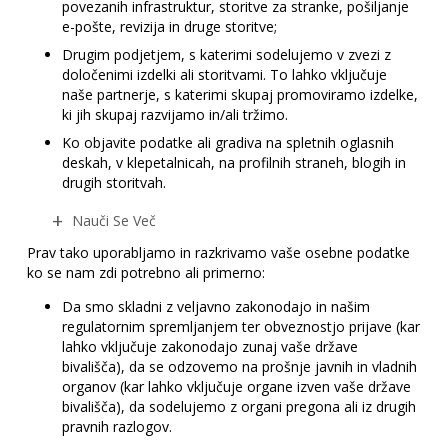
povezanih infrastruktur, storitve za stranke, pošiljanje
e-pošte, revizija in druge storitve;
Drugim podjetjem, s katerimi sodelujemo v zvezi z
določenimi izdelki ali storitvami. To lahko vključuje
naše partnerje, s katerimi skupaj promoviramo izdelke,
ki jih skupaj razvijamo in/ali tržimo.
Ko objavite podatke ali gradiva na spletnih oglasnih
deskah, v klepetalnicah, na profilnih straneh, blogih in
drugih storitvah.
Nauči Se Več
Prav tako uporabljamo in razkrivamo vaše osebne podatke
ko se nam zdi potrebno ali primerno:
Da smo skladni z veljavno zakonodajo in našim
regulatornim spremljanjem ter obveznostjo prijave (kar
lahko vključuje zakonodajo zunaj vaše države
bivališča), da se odzovemo na prošnje javnih in vladnih
organov (kar lahko vključuje organe izven vaše države
bivališča), da sodelujemo z organi pregona ali iz drugih
pravnih razlogov.