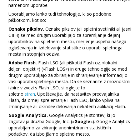
namenom uporabe.
Uporabljamo lahko tudi tehnologije, ki so podobne
piškotkom, kot so:
Oznake pikslov.
Oznake pikslov (ali spletni svetilniki ali jasni
GIF-i) se med drugim uporabljajo za spremljanje dejanj
uporabnikov na spletnem mestu, merjenje uspeha našega
oglaševanja in izdelovanje statistike o uporabi spletnega
mesta in stopnjah odziva.
Adobe Flash.
Flash LSO (ali piškotki Flash oz. »lokalni
deljeni objekti«) (»Flash LOS«) in druge tehnologije se med
drugim uporabljajo za zbiranje in shranjevanje informacij o
vaši uporabi spletnega mesta. Da se seznanite z možnostmi
izbire v zvezi s Flash LSO, si oglejte to
spletno
stran
. Upoštevajte, da nastavitev predvajalnika
Flash, da omeji sprejemanje Flash LSO, lahko vpliva na
zmanjšanje ali okrnitev delovanja nekaterih aplikacij Flash.
Google Analytics.
Google Analytics je storitev, ki jo
zagotavlja družba Google, Inc. (»
Google
«). Google Analytics
uporabljamo za zbiranje anonimiziranih statističnih
podatkov, da izboljšamo spletno mesto.