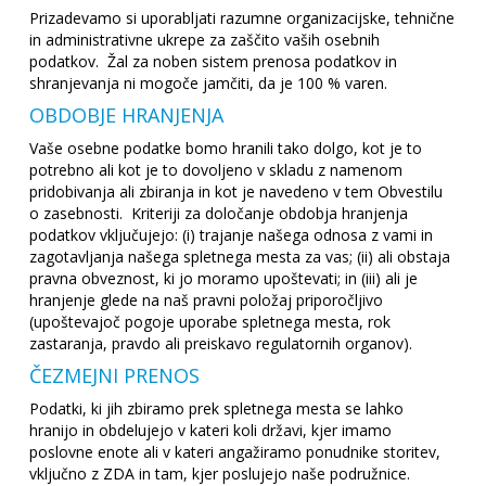
Prizadevamo si uporabljati razumne organizacijske, tehnične
in administrativne ukrepe za zaščito vaših osebnih
podatkov. Žal za noben sistem prenosa podatkov in
shranjevanja ni mogoče jamčiti, da je 100 % varen.
OBDOBJE HRANJENJA
Vaše osebne podatke bomo hranili tako dolgo, kot je to
potrebno ali kot je to dovoljeno v skladu z namenom
pridobivanja ali zbiranja in kot je navedeno v tem Obvestilu
o zasebnosti. Kriteriji za določanje obdobja hranjenja
podatkov vključujejo: (i) trajanje našega odnosa z vami in
zagotavljanja našega spletnega mesta za vas; (ii) ali obstaja
pravna obveznost, ki jo moramo upoštevati; in (iii) ali je
hranjenje glede na naš pravni položaj priporočljivo
(upoštevajoč pogoje uporabe spletnega mesta, rok
zastaranja, pravdo ali preiskavo regulatornih organov).
ČEZMEJNI PRENOS
Podatki, ki jih zbiramo prek spletnega mesta se lahko
hranijo in obdelujejo v kateri koli državi, kjer imamo
poslovne enote ali v kateri angažiramo ponudnike storitev,
vključno z ZDA in tam, kjer poslujejo naše podružnice.