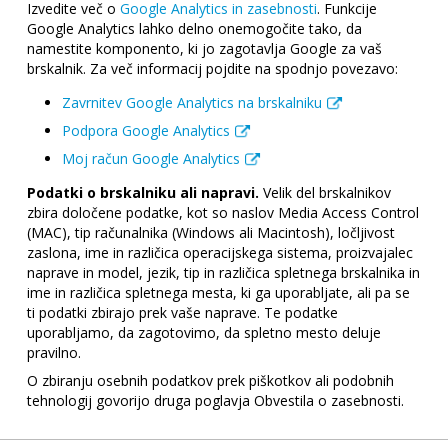
Izvedite več o
Google Analytics in zasebnosti
. Funkcije
Google Analytics lahko delno onemogočite tako, da
namestite komponento, ki jo zagotavlja Google za vaš
brskalnik. Za več informacij pojdite na spodnjo povezavo:
Zavrnitev Google Analytics na brskalniku
Podpora Google Analytics
Moj račun Google Analytics
Podatki o brskalniku ali napravi.
Velik del brskalnikov
zbira določene podatke, kot so naslov Media Access Control
(MAC), tip računalnika (Windows ali Macintosh), ločljivost
zaslona, ime in različica operacijskega sistema, proizvajalec
naprave in model, jezik, tip in različica spletnega brskalnika in
ime in različica spletnega mesta, ki ga uporabljate, ali pa se
ti podatki zbirajo prek vaše naprave. Te podatke
uporabljamo, da zagotovimo, da spletno mesto deluje
pravilno.
O zbiranju osebnih podatkov prek piškotkov ali podobnih
tehnologij govorijo druga poglavja Obvestila o zasebnosti.