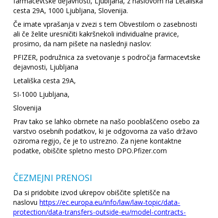
farmacevtske dejavnosti, Ljubljana, z naslovom na Letališka
cesta 29A, 1000 Ljubljana, Slovenija.
Če imate vprašanja v zvezi s tem Obvestilom o zasebnosti
ali če želite uresničiti kakršnekoli individualne pravice,
prosimo, da nam pišete na naslednji naslov:
PFIZER, podružnica za svetovanje s področja farmacevtske
dejavnosti, Ljubljana
Letališka cesta 29A,
SI-1000 Ljubljana,
Slovenija
Prav tako se lahko obrnete na našo pooblaščeno osebo za
varstvo osebnih podatkov, ki je odgovorna za vašo državo
oziroma regijo, če je to ustrezno. Za njene kontaktne
podatke, obiščite spletno mesto DPO.Pfizer.com
ČEZMEJNI PRENOSI
Da si pridobite izvod ukrepov obiščite spletišče na
naslovu
https://ec.europa.eu/info/law/law-topic/data-
protection/data-transfers-outside-eu/model-contracts-