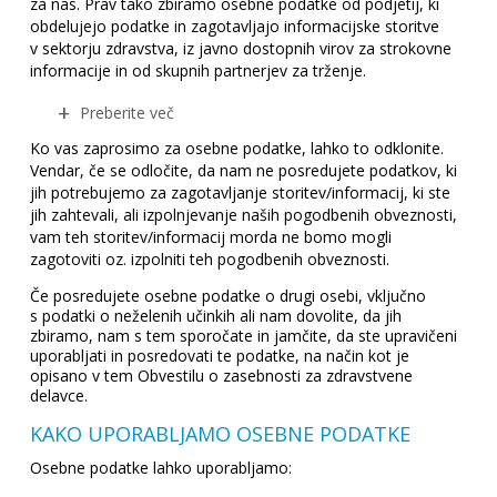
za nas. Prav tako zbiramo osebne podatke od podjetij, ki
obdelujejo podatke in zagotavljajo informacijske storitve
v sektorju zdravstva, iz javno dostopnih virov za strokovne
informacije in od skupnih partnerjev za trženje.
Preberite več
Ko vas zaprosimo za osebne podatke, lahko to odklonite.
Vendar, če se odločite, da nam ne posredujete podatkov, ki
jih potrebujemo za zagotavljanje storitev/informacij, ki ste
jih zahtevali, ali izpolnjevanje naših pogodbenih obveznosti,
vam teh storitev/informacij morda ne bomo mogli
zagotoviti oz. izpolniti teh pogodbenih obveznosti.
Če posredujete osebne podatke o drugi osebi, vključno
s podatki o neželenih učinkih ali nam dovolite, da jih
zbiramo, nam s tem sporočate in jamčite, da ste upravičeni
uporabljati in posredovati te podatke, na način kot je
opisano v tem Obvestilu o zasebnosti za zdravstvene
delavce.
KAKO UPORABLJAMO OSEBNE PODATKE
Osebne podatke lahko uporabljamo: