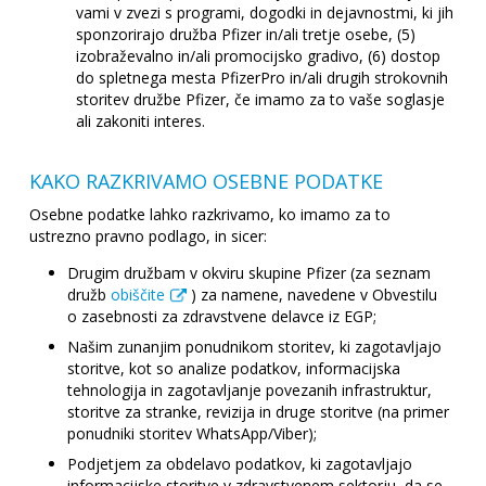
vami v zvezi s programi, dogodki in dejavnostmi, ki jih
sponzorirajo družba Pfizer in/ali tretje osebe, (5)
izobraževalno in/ali promocijsko gradivo, (6) dostop
do spletnega mesta PfizerPro in/ali drugih strokovnih
storitev družbe Pfizer, če imamo za to vaše soglasje
ali zakoniti interes.
KAKO RAZKRIVAMO OSEBNE PODATKE
Osebne podatke lahko razkrivamo, ko imamo za to
ustrezno pravno podlago, in sicer:
Drugim družbam v okviru skupine Pfizer (za seznam
družb
obiščite
) za namene, navedene v Obvestilu
o zasebnosti za zdravstvene delavce iz EGP;
Našim zunanjim ponudnikom storitev, ki zagotavljajo
storitve, kot so analize podatkov, informacijska
tehnologija in zagotavljanje povezanih infrastruktur,
storitve za stranke, revizija in druge storitve (na primer
ponudniki storitev WhatsApp/Viber);
Podjetjem za obdelavo podatkov, ki zagotavljajo
informacijske storitve v zdravstvenem sektorju, da se