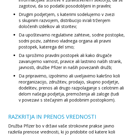
zagotovi, da so podatki posodobljeni in pravilni;
Drugim podjetjem, s katerimi sodelujemo v zvezi
s skupnim razvojem, distribucijo in/ali trženjem
določenih izdelkov ali storitev;
Da upoštevamo regulativne zahteve, sodne postopke,
sodni poziv, zahtevo vladnega organa ali pravni
postopek, katerega del smo;
Da sprožimo pravdni postopek ali kako drugače
zavarujemo varnost, pravice ali lastnino naših strank,
javnosti, družbe Pfizer in naših povezanih družb;
Da pripravimo, izpolnimo ali uveljavimo kakršno koli
reorganizacijo, združitev, prodajo, skupno podjetje,
dodelitev, prenos ali drugo razpolaganje s celotnim ali
delom našega podjetja, premoženja ali zaloge (tudi
v povezavi s stečajnim ali podobnim postopkom).
RAZKRITJA IN PRENOS VREDNOSTI
Družba Pfizer bo v državi vaše strokovne prakse javno
razkrila prenose vrednosti, ki jo pridobite od katere koli