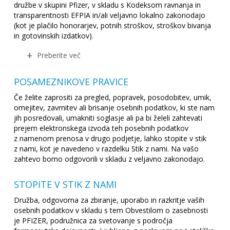
družbe v skupini Pfizer, v skladu s Kodeksom ravnanja in
transparentnosti EFPIA in/ali veljavno lokalno zakonodajo
(kot je plačilo honorarjev, potnih stroškov, stroškov bivanja
in gotovinskih izdatkov).
Preberite več
POSAMEZNIKOVE PRAVICE
Če želite zaprositi za pregled, popravek, posodobitev, umik,
omejitev, zavrnitev ali brisanje osebnih podatkov, ki ste nam
jih posredovali, umakniti soglasje ali pa bi želeli zahtevati
prejem elektronskega izvoda teh posebnih podatkov
z namenom prenosa v drugo podjetje, lahko stopite v stik
z nami, kot je navedeno v razdelku Stik z nami. Na vašo
zahtevo bomo odgovorili v skladu z veljavno zakonodajo.
STOPITE V STIK Z NAMI
Družba, odgovorna za zbiranje, uporabo in razkritje vaših
osebnih podatkov v skladu s tem Obvestilom o zasebnosti
je PFIZER, podružnica za svetovanje s področja