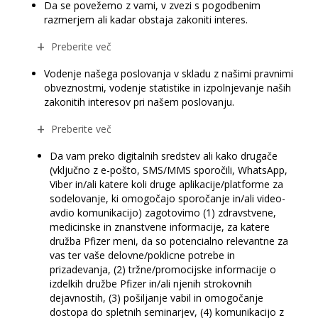
Da se povežemo z vami, v zvezi s pogodbenim
razmerjem ali kadar obstaja zakoniti interes.
Preberite več
Vodenje našega poslovanja v skladu z našimi pravnimi
obveznostmi, vodenje statistike in izpolnjevanje naših
zakonitih interesov pri našem poslovanju.
Preberite več
Da vam preko digitalnih sredstev ali kako drugače
(vključno z e-pošto, SMS/MMS sporočili, WhatsApp,
Viber in/ali katere koli druge aplikacije/platforme za
sodelovanje, ki omogočajo sporočanje in/ali video-
avdio komunikacijo) zagotovimo (1) zdravstvene,
medicinske in znanstvene informacije, za katere
družba Pfizer meni, da so potencialno relevantne za
vas ter vaše delovne/poklicne potrebe in
prizadevanja, (2) tržne/promocijske informacije o
izdelkih družbe Pfizer in/ali njenih strokovnih
dejavnostih, (3) pošiljanje vabil in omogočanje
dostopa do spletnih seminarjev, (4) komunikacijo z