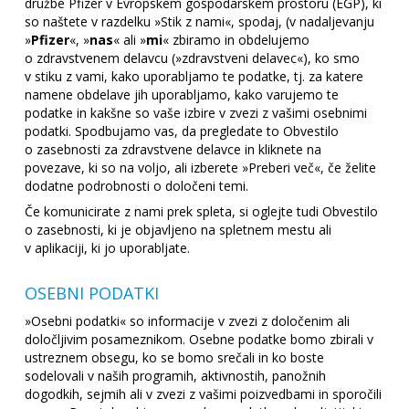
družbe Pfizer v Evropskem gospodarskem prostoru (EGP), ki
so naštete v razdelku »Stik z nami«, spodaj, (v nadaljevanju
»
Pfizer
«, »
nas
« ali »
mi
« zbiramo in obdelujemo
o zdravstvenem delavcu (»zdravstveni delavec«), ko smo
v stiku z vami, kako uporabljamo te podatke, tj. za katere
namene obdelave jih uporabljamo, kako varujemo te
podatke in kakšne so vaše izbire v zvezi z vašimi osebnimi
podatki. Spodbujamo vas, da pregledate to Obvestilo
o zasebnosti za zdravstvene delavce in kliknete na
povezave, ki so na voljo, ali izberete »Preberi več«, če želite
dodatne podrobnosti o določeni temi.
Če komunicirate z nami prek spleta, si oglejte tudi Obvestilo
o zasebnosti, ki je objavljeno na spletnem mestu ali
v aplikaciji, ki jo uporabljate.
OSEBNI PODATKI
»Osebni podatki« so informacije v zvezi z določenim ali
določljivim posameznikom. Osebne podatke bomo zbirali v
ustreznem obsegu, ko se bomo srečali in ko boste
sodelovali v naših programih, aktivnostih, panožnih
dogodkih, sejmih ali v zvezi z vašimi poizvedbami in sporočili