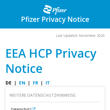
Skip
to
main
content
Pfizer Privacy Notice
Last Updated: November 2020
EEA HCP Privacy
Notice
DE
EN
FR
IT
WEITERE DATENSCHUTZHINWEISE:
Datenschutz