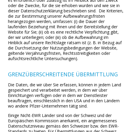
es erforderlich oder zulässig ist im Hinblick auf den Zweck
oder die Zwecke, für die sie erhoben wurden und wie sie in
dieser Datenschutzerklärung beschrieben sind. Die Kriterien,
die zur Bestimmung unserer Aufbewahrungsfristen
herangezogen werden, umfassen: (i) die Dauer der
laufenden Beziehung mit Ihnen und der Bereitstellung der
Website für Sie; (ii) ob es eine rechtliche Verpflichtung gibt,
der wir unterliegen; oder (iii) ob die Aufbewahrung im
Hinblick auf unsere Rechtslage ratsam ist (z. B. in Bezug auf
die Durchsetzung der Nutzungsbedingungen der Website,
geltende Verjährungsfristen, Rechtsstreitigkeiten oder
aufsichtsrechtliche Untersuchungen).
GRENZÜBERSCHREITENDE ÜBERMITTLUNG
Die Daten, die wir über Sie erfassen, können in jedem Land
gespeichert und verarbeitet werden, in dem wir über
Einrichtungen verfügen oder in dem wir Dienstleister
beauftragen, einschliesslich in den USA und in den Ländern
wo andere Pfizer-Unternehmen tätig sind.
Einige Nicht-EWR Länder sind von der Schweiz und der
Europäischen Kommission anerkannt, ein angemessenes
Datenschutzniveau gemäss den Schweizer bzw. den EWR-
Standards zu bieten. Für Übermittlungen aus der Schweiz