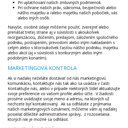
Pri uplatňovaní našich zmluvných podmienok.
Pri ochrane našich práv, súkromia, bezpečnosti alebo
nášho majetku a /alebo majetku našich pobočiek, vás
alebo iných osôb.
Navyše, osobné údaje môžeme použiť, zverejniť alebo
prenášať tretej strane aj v súvislosti s akoukoľvek
reorganizáciou, zlúčením, predajom, založením spoločného
podniku, postúpením, prevodom alebo iným nakladaním s
celým alebo s ktoroukoľvek časťou nášho podniku, majetku
alebo akcií (aj v súvislosti s konkurzným alebo iným
podobným konaním).
MARKETINGOVÁ KONTROLA
Ak si naďalej neželáte dostávať od nás marketingovú
komunikáciu, kontaktujte nás tak ako sa uvádza v časti
Kontaktujte nás, alebo v prípade niektorých Sídel aktualizujte
svoje preferencie vo vašom profile alebo účte. V žiadosti
prosíme uvádzajte svoje meno a adresu, na ktorých už
nechcete byť kontaktovaný. Ak sa odhlásite z prijímania
našich marketingových oznámení, môžeme vám aj naďalej
posielať dôležité administratívne správy, z rozosielania
ktorých nie je možné sa odhlásiť.