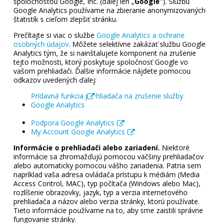
spoločnosťou Google, Inc. (ďalej len „
Google
"). Službu
Google Analytics používame na zbieranie anonymizovaných
štatistík s cieľom zlepšiť stránku.
Prečítajte si viac o službe
Google Analytics a ochrane
osobných údajov
. Môžete selektívne zakázať službu Google
Analytics tým, že si nainštalujete komponent na zrušenie
tejto možnosti, ktorý poskytuje spoločnosť Google vo
vašom prehliadači. Ďalšie informácie nájdete pomocou
odkazov uvedených ďalej:
Prídavná funkcia prehliadača na zrušenie služby
Google Analytics
Podpora Google Analytics
My Account Google Analytics
Informácie o prehliadači alebo zariadení.
Niektoré
informácie sa zhromažďujú pomocou väčšiny prehliadačov
alebo automaticky pomocou vášho zariadenia. Patria sem
napríklad vaša adresa ovládača prístupu k médiám (Media
Access Control, MAC), typ počítača (Windows alebo Mac),
rozlíšenie obrazovky, jazyk, typ a verzia internetového
prehliadača a názov alebo verzia stránky, ktorú používate.
Tieto informácie používame na to, aby sme zaistili správne
fungovanie stránky.