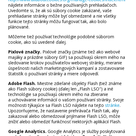
nájdete informácie o bežne používaných prehliadačoch.
Uvedomte si, že ak sú súbory cookie zakázané, vaše
prehliadanie stránky môže byť obmedzené a nie všetky
funkcie tejto stránky môžu fungovať tak, ako bolo
plánované.
Môžeme tiež používať technológie podobné súborom
cookie, ako sú uvedené ďalej.
Pixlové značky.
Pixlové značky (známe tiež ako webové
majáky a prázdne súbory GIF) sa používajú okrem iného na
sledovanie krokov používateľov webovej stránky, meranie
úspešnosti našich marketingových kampaní a zostavovanie
štatistík o používaní stránky a miere odpovedí.
Adobe Flash.
Miestne zdieľané objekty Flash (tiež známe
ako Flash súbory cookie) (ďalej len „Flash LSO") a iné
technológie sa používajú okrem iného na zbieranie
a uchovávanie informácií o vašom používaní stránky. Svoje
možnosti týkajúce sa Flash LSO nájdete na tejto
stránke
.
Upozorňujeme, že nastavenie prehrávača Flash tak, aby
zakazoval alebo obmedzoval prijímanie Flash LSO, môže
znížiť alebo obmedziť funkčnosť niektorých aplikácií Flash.
Google Analytics.
Google Analytics je služby poskytovaná