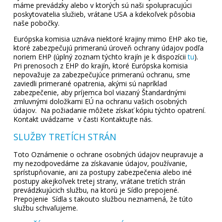
máme prevádzky alebo v ktorých sú naši spolupracujúci
poskytovatelia služieb, vrátane USA a kdekoľvek pôsobia
naše pobočky.
Európska komisia uznáva niektoré krajiny mimo EHP ako tie,
ktoré zabezpečujú primeranú úroveň ochrany údajov podľa
noriem EHP (úplný zoznam týchto krajín je k dispozícii
tu
).
Pri prenosoch z EHP do krajín, ktoré Európska komisia
nepovažuje za zabezpečujúce primeranú ochranu, sme
zaviedli primerané opatrenia, akými sú napríklad
zabezpečenie, aby príjemca bol viazaný Štandardnými
zmluvnými doložkami EÚ na ochranu vašich osobných
údajov. Na požiadanie môžete získať kópiu týchto opatrení.
Kontakt uvádzame v časti Kontaktujte nás.
SLUŽBY TRETÍCH STRÁN
Toto Oznámenie o ochrane osobných údajov neupravuje a
my nezodpovedáme za získavanie údajov, používanie,
sprístupňovanie, ani za postupy zabezpečenia alebo iné
postupy akejkoľvek tretej strany, vrátane tretích strán
prevádzkujúcich službu, na ktorú je Sídlo prepojené.
Prepojenie Sídla s takouto službou neznamená, že túto
službu schvaľujeme.