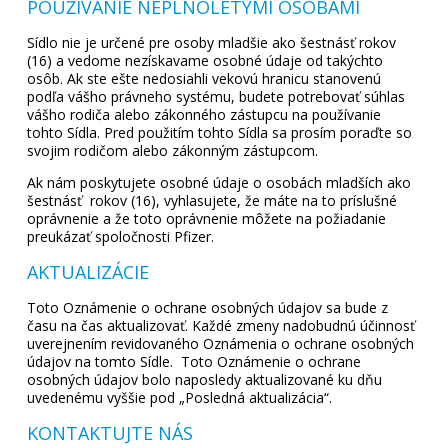
POUŽÍVANIE NEPLNOLETÝMI OSOBAMI
Sídlo nie je určené pre osoby mladšie ako šestnásť rokov
(16) a vedome nezískavame osobné údaje od takýchto
osôb. Ak ste ešte nedosiahli vekovú hranicu stanovenú
podľa vášho právneho systému, budete potrebovať súhlas
vášho rodiča alebo zákonného zástupcu na používanie
tohto Sídla. Pred použitím tohto Sídla sa prosím poraďte so
svojim rodičom alebo zákonným zástupcom.
Ak nám poskytujete osobné údaje o osobách mladších ako
šestnásť rokov (16), vyhlasujete, že máte na to príslušné
oprávnenie a že toto oprávnenie môžete na požiadanie
preukázať spoločnosti Pfizer.
AKTUALIZÁCIE
Toto Oznámenie o ochrane osobných údajov sa bude z
času na čas aktualizovať. Každé zmeny nadobudnú účinnosť
uverejnením revidovaného Oznámenia o ochrane osobných
údajov na tomto Sídle. Toto Oznámenie o ochrane
osobných údajov bolo naposledy aktualizované ku dňu
uvedenému vyššie pod „Posledná aktualizácia“.
KONTAKTUJTE NÁS