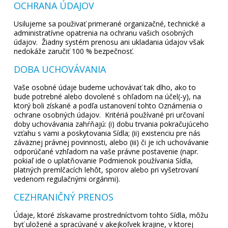
OCHRANA ÚDAJOV
Usilujeme sa použivať primerané organizačné, technické a
administratívne opatrenia na ochranu vašich osobných
údajov. Žiadny systém prenosu ani ukladania údajov však
nedokáže zaručiť 100 % bezpečnosť.
DOBA UCHOVÁVANIA
Vaše osobné údaje budeme uchovávať tak dlho, ako to
bude potrebné alebo dovolené s ohľadom na účel(-y), na
ktorý boli získané a podľa ustanovení tohto Oznámenia o
ochrane osobných údajov. Kritériá používané pri určovaní
doby uchovávania zahŕňajú: (i) dobu trvania pokračujúceho
vzťahu s vami a poskytovania Sídla; (ii) existenciu pre nás
záväznej právnej povinnosti, alebo (iii) či je ich uchovávanie
odporúčané vzhľadom na vaše právne postavenie (napr.
pokiaľ ide o uplatňovanie Podmienok používania Sídla,
platných premlčacích lehôt, sporov alebo pri vyšetrovaní
vedenom regulačnými orgánmi).
CEZHRANIČNÝ PRENOS
Údaje, ktoré získavame prostredníctvom tohto Sídla, môžu
byť uložené a spracúvané v akejkoľvek krajine, v ktorej