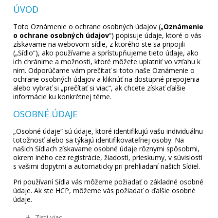
ÚVOD
Toto Oznámenie o ochrane osobných údajov („
Oznámenie
o ochrane osobných údajov
“) popisuje údaje, ktoré o vás
získavame na webovom sídle, z ktorého ste sa pripojili
(„Sídlo“), ako používame a sprístupňujeme tieto údaje, ako
ich chránime a možnosti, ktoré môžete uplatniť vo vzťahu k
nim. Odporúčame vám prečítať si toto naše Oznámenie o
ochrane osobných údajov a kliknúť na dostupné prepojenia
alebo vybrať si „prečítať si viac“, ak chcete získať ďalšie
informácie ku konkrétnej téme.
OSOBNÉ ÚDAJE
„Osobné údaje“ sú údaje, ktoré identifikujú vašu individuálnu
totožnosť alebo sa týkajú identifikovateľnej osoby. Na
našich Sídlach získavame osobné údaje rôznymi spôsobmi,
okrem iného cez registrácie, žiadosti, prieskumy, v súvislosti
s vašimi dopytmi a automaticky pri prehliadaní našich Sídiel.
Pri používaní Sídla vás môžeme požiadať o základné osobné
údaje. Ak ste HCP, môžeme vás požiadať o ďalšie osobné
údaje.
Zisti viac