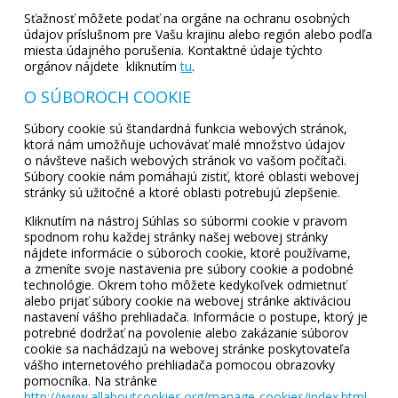
Sťažnosť môžete podať na orgáne na ochranu osobných
údajov príslušnom pre Vašu krajinu alebo región alebo podľa
miesta údajného porušenia. Kontaktné údaje týchto
orgánov nájdete kliknutím
tu
.
O SÚBOROCH COOKIE
Súbory cookie sú štandardná funkcia webových stránok,
ktorá nám umožňuje uchovávať malé množstvo údajov
o návšteve našich webových stránok vo vašom počítači.
Súbory cookie nám pomáhajú zistiť, ktoré oblasti webovej
stránky sú užitočné a ktoré oblasti potrebujú zlepšenie.
Kliknutím na nástroj Súhlas so súbormi cookie v pravom
spodnom rohu každej stránky našej webovej stránky
nájdete informácie o súboroch cookie, ktoré používame,
a zmeníte svoje nastavenia pre súbory cookie a podobné
technológie. Okrem toho môžete kedykoľvek odmietnuť
alebo prijať súbory cookie na webovej stránke aktiváciou
nastavení vášho prehliadača. Informácie o postupe, ktorý je
potrebné dodržať na povolenie alebo zakázanie súborov
cookie sa nachádzajú na webovej stránke poskytovateľa
vášho internetového prehliadača pomocou obrazovky
pomocníka. Na stránke
http://www.allaboutcookies.org/manage-cookies/index.html