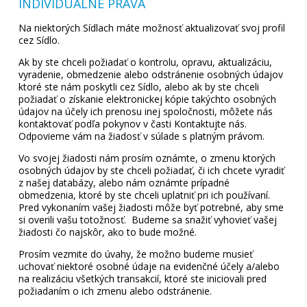
INDIVIDUÁLNE PRÁVA
Na niektorých Sídlach máte možnosť aktualizovať svoj profil
cez Sídlo.
Ak by ste chceli požiadať o kontrolu, opravu, aktualizáciu,
vyradenie, obmedzenie alebo odstránenie osobných údajov
ktoré ste nám poskytli cez Sídlo, alebo ak by ste chceli
požiadať o získanie elektronickej kópie takýchto osobných
údajov na účely ich prenosu inej spoločnosti, môžete nás
kontaktovať podľa pokynov v časti Kontaktujte nás.
Odpovieme vám na žiadosť v súlade s platným právom.
Vo svojej žiadosti nám prosím oznámte, o zmenu ktorých
osobných údajov by ste chceli požiadať, či ich chcete vyradiť
z našej databázy, alebo nám oznámte prípadné
obmedzenia, ktoré by ste chceli uplatniť pri ich používaní.
Pred vykonaním vašej žiadosti môže byť potrebné, aby sme
si overili vašu totožnosť. Budeme sa snažiť vyhovieť vašej
žiadosti čo najskôr, ako to bude možné.
Prosím vezmite do úvahy, že možno budeme musieť
uchovať niektoré osobné údaje na evidenčné účely a/alebo
na realizáciu všetkých transakcií, ktoré ste iniciovali pred
požiadaním o ich zmenu alebo odstránenie.