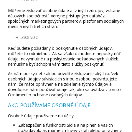
Môžeme získavať osobné údaje aj z iných zdrojov, vrátane
dátových spoločností, verejne prístupných databáz,
spoločných marketingových partnerov, platforiem sociálnych
médií a iných tretích strán.
Zisti viac
Keď budete požiadaný o poskytnutie osobných údajov,
môžete to odmietnuť. Ak sa však rozhodnete neposkytnúť
údaje, nevyhnutné na poskytovanie požadovaných služieb,
nemusíme byť schopní vám tieto služby poskytnúť.
Ak nám poskytnete alebo povolíte získavanie akýchkoľvek
osobných údajov súvisiacich s inou osobou, potvrdzujete
nám, že máte oprávnenie na zdieľanie týchto údajov a
dovoľujete nám používať údaje tak, ako sa uvádza v tomto
Oznámení o ochrane osobných údajov.
AKO POUŽÍVAME OSOBNÉ ÚDAJE
Osobné údaje používame na účely:
Zabezpečenia funkčnosti Sídla a na plnenie vašich
požiadavok, ak máme zmluvný vzťah alebo oprávnený