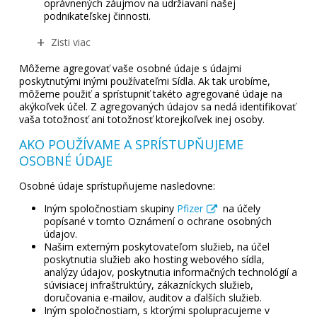
oprávnených záujmov na udržiavaní našej
podnikateľskej činnosti.
Zisti viac
Môžeme agregovať vaše osobné údaje s údajmi
poskytnutými inými používateľmi Sídla. Ak tak urobíme,
môžeme použiť a sprístupniť takéto agregované údaje na
akýkoľvek účel. Z agregovaných údajov sa nedá identifikovať
vaša totožnosť ani totožnosť ktorejkoľvek inej osoby.
AKO POUŽÍVAME A SPRÍSTUPŇUJEME
OSOBNÉ ÚDAJE
Osobné údaje sprístupňujeme nasledovne:
Iným spoločnostiam skupiny
Pfizer
na účely
popísané v tomto Oznámení o ochrane osobných
údajov.
Našim externým poskytovateľom služieb, na účel
poskytnutia služieb ako hosting webového sídla,
analýzy údajov, poskytnutia informačných technológií a
súvisiacej infraštruktúry, zákazníckych služieb,
doručovania e-mailov, auditov a ďalších služieb.
Iným spoločnostiam, s ktorými spolupracujeme v