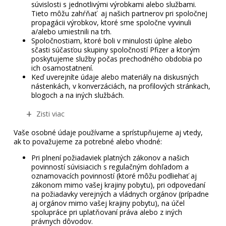
súvislosti s jednotlivými výrobkami alebo službami.
Tieto môžu zahŕňať aj našich partnerov pri spoločnej
propagácii výrobkov, ktoré sme spoločne vyvinuli
a/alebo umiestnili na trh.
Spoločnostiam, ktoré boli v minulosti úplne alebo
sčasti súčasťou skupiny spoločností Pfizer a ktorým
poskytujeme služby počas prechodného obdobia po
ich osamostatnení.
Keď uverejníte údaje alebo materiály na diskusných
nástenkách, v konverzáciách, na profilových stránkach,
blogoch a na iných službách.
Zisti viac
Vaše osobné údaje používame a sprístupňujeme aj vtedy,
ak to považujeme za potrebné alebo vhodné:
Pri plnení požiadaviek platných zákonov a našich
povinností súvisiacich s regulačným dohľadom a
oznamovacích povinností (ktoré môžu podliehať aj
zákonom mimo vašej krajiny pobytu), pri odpovedaní
na požiadavky verejných a vládnych orgánov (prípadne
aj orgánov mimo vašej krajiny pobytu), na účel
spolupráce pri uplatňovaní práva alebo z iných
právnych dôvodov.