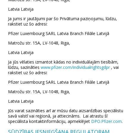
Latvia Latvija
Ja jums ir jautājumi par šo Privātuma paziņojumu, lūdzu,
rakstiet uz šo adresi:
Pfizer Luxembourg SARL Latvia Branch Filiāle Latvijā
Matrožu str. 15A, LV-1048, Riga,
Latvia Latvija
Ja jūs vēlaties izmantot kādas no individuālajām tiesībām,
lūdzu, sazināties
www.pfizer.com/individualrightsgdpr
, vai
rakstiet uz šo adresi:
Pfizer Luxembourg SARL Latvia Branch Filiāle Latvijā
Matrožu str. 15A, LV-1048, Riga,
Latvia Latvija
Jūs varat sazināties arī ar mūsu datu aizsardzības speciālistu
savā valstī vai reģionā, ja attiecināms. Lai atrastu šī
speciālista kontaktinformāciju, apmeklējiet
DPO.Pfizer.com
.
SŪDZĪBAS IESNIEGŠANA REGULATORAM