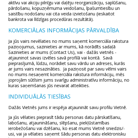
aktīvu vai akciju pilnīgu vai daļēju reorganizāciju, saplūšanu,
pārdošanu, kopuzņēmuma veidošanu, īpašumtiesību un
saistību nodošanu vai cita veida izvietošanu (ieskaitot
bankrota vai līdzīgas procedūras rezultātā).
KOMERCIĀLAS INFORMĀCIJAS PĀRVALDĪBA
Ja jūs vairs nevēlaties no mums saņemt komerciāla rakstura
paziņojumus, sazinieties ar mums, kā norādīts sadaļā
Sazinieties ar mums (Contact Us), vai - dažās vietnēs -
atjauninot savas izvēles savā profilā vai kontā. Savā
pieprasījumā, lūdzu, norādiet savu vārdu un adreses, kurās
ar jums vairs nesazināties. Ja paziņosit par savu vēlmi vairs
no mums nesaņemt komerciāla rakstura informāciju, mēs
joprojām sūtīsim jums svarīgu administratīvu informāciju, no
kuras saņemšanas jūs nevarat atteikties.
INDIVIDUĀLĀS TIESĪBAS
Dažās Vietnēs jums ir iespēja atjaunināt savu profilu Vietnē.
Ja jūs vēlaties pieprasīt tādu personas datu pārskatīšanu,
labošanu, atjaunināšanu, slēpšanu, piekļūstamības
ierobežošanu vai dzēšanu, ko esat mums Vietnē sniedzis/-
usi, vai ja vēlaties saņemt šādu personas datu elektronisku