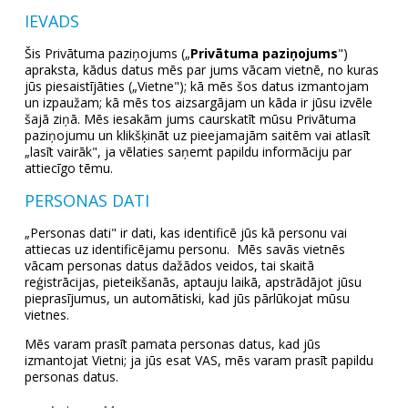
IEVADS
Šis Privātuma paziņojums („
Privātuma paziņojums
")
apraksta, kādus datus mēs par jums vācam vietnē, no kuras
jūs piesaistījāties („Vietne"); kā mēs šos datus izmantojam
un izpaužam; kā mēs tos aizsargājam un kāda ir jūsu izvēle
šajā ziņā. Mēs iesakām jums caurskatīt mūsu Privātuma
paziņojumu un klikšķināt uz pieejamajām saitēm vai atlasīt
„lasīt vairāk", ja vēlaties saņemt papildu informāciju par
attiecīgo tēmu.
PERSONAS DATI
„Personas dati" ir dati, kas identificē jūs kā personu vai
attiecas uz identificējamu personu. Mēs savās vietnēs
vācam personas datus dažādos veidos, tai skaitā
reģistrācijas, pieteikšanās, aptauju laikā, apstrādājot jūsu
pieprasījumus, un automātiski, kad jūs pārlūkojat mūsu
vietnes.
Mēs varam prasīt pamata personas datus, kad jūs
izmantojat Vietni; ja jūs esat VAS, mēs varam prasīt papildu
personas datus.