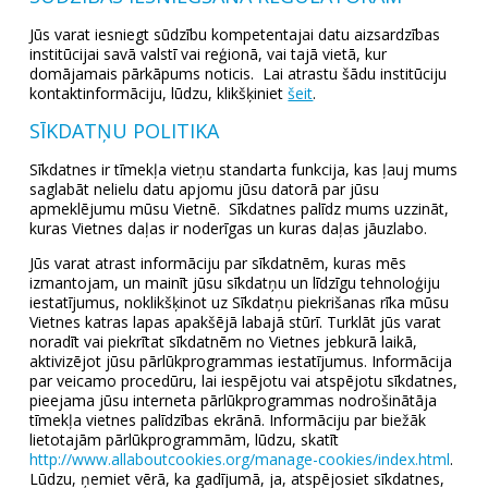
Jūs varat iesniegt sūdzību kompetentajai datu aizsardzības
institūcijai savā valstī vai reģionā, vai tajā vietā, kur
domājamais pārkāpums noticis. Lai atrastu šādu institūciju
kontaktinformāciju, lūdzu, klikšķiniet
šeit
.
SĪKDATŅU POLITIKA
Sīkdatnes ir tīmekļa vietņu standarta funkcija, kas ļauj mums
saglabāt nelielu datu apjomu jūsu datorā par jūsu
apmeklējumu mūsu Vietnē. Sīkdatnes palīdz mums uzzināt,
kuras Vietnes daļas ir noderīgas un kuras daļas jāuzlabo.
Jūs varat atrast informāciju par sīkdatnēm, kuras mēs
izmantojam, un mainīt jūsu sīkdatņu un līdzīgu tehnoloģiju
iestatījumus, noklikšķinot uz Sīkdatņu piekrišanas rīka mūsu
Vietnes katras lapas apakšējā labajā stūrī. Turklāt jūs varat
noradīt vai piekrītat sīkdatnēm no Vietnes jebkurā laikā,
aktivizējot jūsu pārlūkprogrammas iestatījumus. Informācija
par veicamo procedūru, lai iespējotu vai atspējotu sīkdatnes,
pieejama jūsu interneta pārlūkprogrammas nodrošinātāja
tīmekļa vietnes palīdzības ekrānā. Informāciju par biežāk
lietotajām pārlūkprogrammām, lūdzu, skatīt
http://www.allaboutcookies.org/manage-cookies/index.html
.
Lūdzu, ņemiet vērā, ka gadījumā, ja, atspējosiet sīkdatnes,