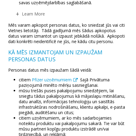
savas uzņēmējdarbības saglabāšanā.
Learn More
Mēs varam apkopot personas datus, ko sniedzat jūs vai citi
Vietnes lietotāji. Tādā gadījumā mēs šādus apkopotus
datus varam izmantot un izpaust jebkādā nolūkā. Apkopoti
dati konkrēti neidentificē ne jūs, ne kādu citu personu.
KĀ MĒS IZMANTOJAM UN IZPAUŽAM
PERSONAS DATUS
Personas datus mēs izpaužam šādā veidā:
citiem
Pfizer uzņēmumiem
šajā Privātuma
paziņojumā minēto mērķu sasniegšanai.
mūsu trešās puses pakalpojumu sniedzējiem, lai
sniegtu tādus pakalpojumus kā mājaslapu mitināšanu,
datu analīzi, informācijas tehnoloģiju un saistītās
infrastruktūras nodrošināšanu, klientu apkalpi, e-pasta
piegādi, auditēšanu un citus;
citiem uzņēmumiem, ar ko mēs sadarbojamies
noteiktu produktu vai pakalpojumu sakarā. Tie var būt
mūsu partneri kopīgu produktu izstrādē un/vai
tirdzniecībā, un reklāmā;