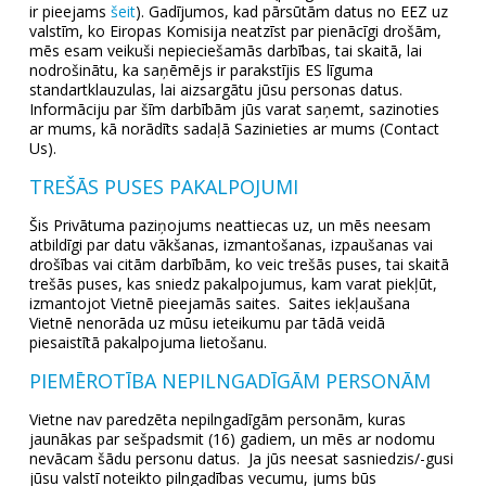
ir pieejams
šeit
). Gadījumos, kad pārsūtām datus no EEZ uz
valstīm, ko Eiropas Komisija neatzīst par pienācīgi drošām,
mēs esam veikuši nepieciešamās darbības, tai skaitā, lai
nodrošinātu, ka saņēmējs ir parakstījis ES līguma
standartklauzulas, lai aizsargātu jūsu personas datus.
Informāciju par šīm darbībām jūs varat saņemt, sazinoties
ar mums, kā norādīts sadaļā Sazinieties ar mums (Contact
Us).
TREŠĀS PUSES PAKALPOJUMI
Šis Privātuma paziņojums neattiecas uz, un mēs neesam
atbildīgi par datu vākšanas, izmantošanas, izpaušanas vai
drošības vai citām darbībām, ko veic trešās puses, tai skaitā
trešās puses, kas sniedz pakalpojumus, kam varat piekļūt,
izmantojot Vietnē pieejamās saites. Saites iekļaušana
Vietnē nenorāda uz mūsu ieteikumu par tādā veidā
piesaistītā pakalpojuma lietošanu.
PIEMĒROTĪBA NEPILNGADĪGĀM PERSONĀM
Vietne nav paredzēta nepilngadīgām personām, kuras
jaunākas par sešpadsmit (16) gadiem, un mēs ar nodomu
nevācam šādu personu datus. Ja jūs neesat sasniedzis/-gusi
jūsu valstī noteikto pilngadības vecumu, jums būs