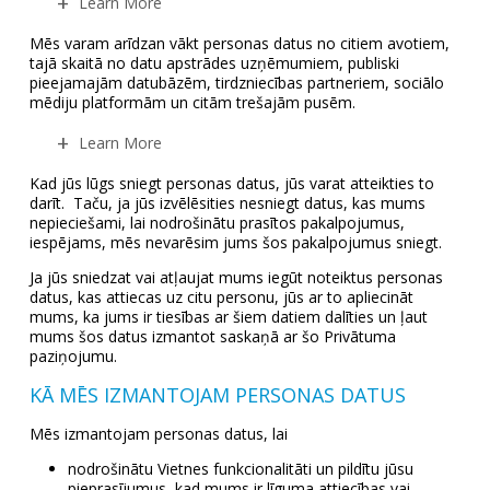
Learn More
Mēs varam arīdzan vākt personas datus no citiem avotiem,
tajā skaitā no datu apstrādes uzņēmumiem, publiski
pieejamajām datubāzēm, tirdzniecības partneriem, sociālo
mēdiju platformām un citām trešajām pusēm.
Learn More
Kad jūs lūgs sniegt personas datus, jūs varat atteikties to
darīt. Taču, ja jūs izvēlēsities nesniegt datus, kas mums
nepieciešami, lai nodrošinātu prasītos pakalpojumus,
iespējams, mēs nevarēsim jums šos pakalpojumus sniegt.
Ja jūs sniedzat vai atļaujat mums iegūt noteiktus personas
datus, kas attiecas uz citu personu, jūs ar to apliecināt
mums, ka jums ir tiesības ar šiem datiem dalīties un ļaut
mums šos datus izmantot saskaņā ar šo Privātuma
paziņojumu.
KĀ MĒS IZMANTOJAM PERSONAS DATUS
Mēs izmantojam personas datus, lai
nodrošinātu Vietnes funkcionalitāti un pildītu jūsu
pieprasījumus, kad mums ir līguma attiecības vai