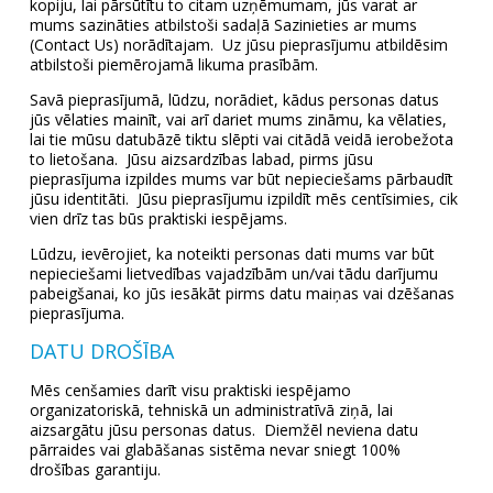
kopiju, lai pārsūtītu to citam uzņēmumam, jūs varat ar
mums sazināties atbilstoši sadaļā Sazinieties ar mums
(Contact Us) norādītajam. Uz jūsu pieprasījumu atbildēsim
atbilstoši piemērojamā likuma prasībām.
Savā pieprasījumā, lūdzu, norādiet, kādus personas datus
jūs vēlaties mainīt, vai arī dariet mums zināmu, ka vēlaties,
lai tie mūsu datubāzē tiktu slēpti vai citādā veidā ierobežota
to lietošana. Jūsu aizsardzības labad, pirms jūsu
pieprasījuma izpildes mums var būt nepieciešams pārbaudīt
jūsu identitāti. Jūsu pieprasījumu izpildīt mēs centīsimies, cik
vien drīz tas būs praktiski iespējams.
Lūdzu, ievērojiet, ka noteikti personas dati mums var būt
nepieciešami lietvedības vajadzībām un/vai tādu darījumu
pabeigšanai, ko jūs iesākāt pirms datu maiņas vai dzēšanas
pieprasījuma.
DATU DROŠĪBA
Mēs cenšamies darīt visu praktiski iespējamo
organizatoriskā, tehniskā un administratīvā ziņā, lai
aizsargātu jūsu personas datus. Diemžēl neviena datu
pārraides vai glabāšanas sistēma nevar sniegt 100%
drošības garantiju.