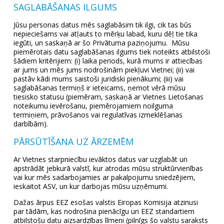
SAGLABĀŠANAS ILGUMS
Jūsu personas datus mēs saglabāsim tik ilgi, cik tas būs
nepieciešams vai atļauts to mērķu labad, kuru dēļ tie tika
iegūti, un saskaņā ar šo Privātuma paziņojumu. Mūsu
piemērotais datu saglabāšanas ilgums tiek noteikts atbilstoši
šādiem kritērijiem: (i) laika periods, kurā mums ir attiecības
ar jums un mēs jums nodrošinām piekļuvi Vietnei; (ii) vai
pastāv kādi mums saistoši juridiski pienākumi; (iii) vai
saglabāšanas termiņš ir ieteicams, ņemot vērā mūsu
tiesisko statusu (piemēram, saskaņā ar Vietnes Lietošanas
noteikumu ievērošanu, piemērojamiem noilguma
termiņiem, prāvošanos vai regulatīvas izmeklēšanas
darbībām).
PĀRSŪTĪŠANA UZ ĀRZEMĒM
Ar Vietnes starpniecību ievāktos datus var uzglabāt un
apstrādāt jebkurā valstī, kur atrodas mūsu struktūrvienības
vai kur mēs sadarbojamies ar pakalpojumu sniedzējiem,
ieskaitot ASV, un kur darbojas mūsu uzņēmumi.
Dažas ārpus EEZ esošas valstis Eiropas Komisija atzinusi
par tādām, kas nodrošina pienācīgu un EEZ standartiem
atbilstošu datu aizsardzības līmeni (pilnīgs šo valstu saraksts