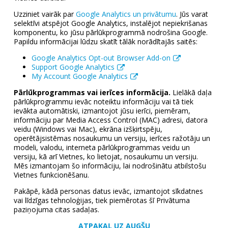
Uzziniet vairāk par
Google Analytics un privātumu
. Jūs varat
selektīvi atspējot Google Analytics, instalējot nepiekrišanas
komponentu, ko jūsu pārlūkprogrammā nodrošina Google.
Papildu informācijai lūdzu skatīt tālāk norādītajās saitēs:
Google Analytics Opt-out Browser Add-on
Support Google Analytics
My Account Google Analytics
Pārlūkprogrammas vai ierīces informācija.
Lielākā daļa
pārlūkprogrammu ievāc noteiktu informāciju vai tā tiek
ievākta automātiski, izmantojot jūsu ierīci, piemēram,
informāciju par Media Access Control (MAC) adresi, datora
veidu (Windows vai Mac), ekrāna izšķirtspēju,
operētājsistēmas nosaukumu un versiju, ierīces ražotāju un
modeli, valodu, interneta pārlūkprogrammas veidu un
versiju, kā arī Vietnes, ko lietojat, nosaukumu un versiju.
Mēs izmantojam šo informāciju, lai nodrošinātu atbilstošu
Vietnes funkcionēšanu.
Pakāpē, kādā personas datus ievāc, izmantojot sīkdatnes
vai līdzīgas tehnoloģijas, tiek piemērotas šī Privātuma
paziņojuma citas sadaļas.
ATPAKAĻ UZ AUGŠU