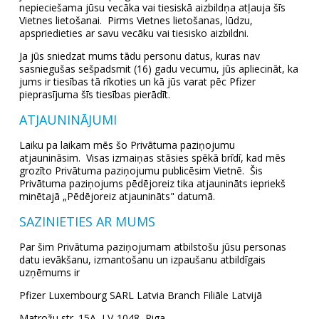
nepieciešama jūsu vecāka vai tiesiskā aizbildņa atļauja šīs
Vietnes lietošanai. Pirms Vietnes lietošanas, lūdzu,
apspriedieties ar savu vecāku vai tiesisko aizbildni.
Ja jūs sniedzat mums tādu personu datus, kuras nav
sasniegušas sešpadsmit (16) gadu vecumu, jūs apliecināt, ka
jums ir tiesības tā rīkoties un kā jūs varat pēc Pfizer
pieprasījuma šīs tiesības pierādīt.
ATJAUNINĀJUMI
Laiku pa laikam mēs šo Privātuma paziņojumu
atjaunināsim. Visas izmaiņas stāsies spēkā brīdī, kad mēs
grozīto Privātuma paziņojumu publicēsim Vietnē. Šis
Privātuma paziņojums pēdējoreiz tika atjaunināts iepriekš
minētajā „Pēdējoreiz atjaunināts" datumā.
SAZINIETIES AR MUMS
Par šim Privātuma paziņojumam atbilstošu jūsu personas
datu ievākšanu, izmantošanu un izpaušanu atbildīgais
uzņēmums ir
Pfizer Luxembourg SARL Latvia Branch Filiāle Latvijā
Matrožu str. 15A, LV-1048, Riga,