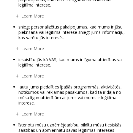
leģitīma interese.
Learn More
sniegt personalizētus pakalpojumus, kad mums ir jūsu
piekrišana vai leģitīma interese sniegt jums informāciju,
kas varētu jūs interesēt.
Learn More
iesaistītu jūs kā VAS, kad mums ir līguma attiecības vai
leģitīma interese.
Learn More
ļautu jums piedalīties īpašās programmās, aktivitātēs,
notikumos vai reklāmas pasākumos, kad tā ir daļa no
mūsu līgumattiecībām ar jums vai mums ir leģitīma
interese.
Learn More
īstenotu mūsu uzņēmējdarbību, pildītu mūsu tiesiskās
saistības un apmierinātu savas leģitīmās intereses