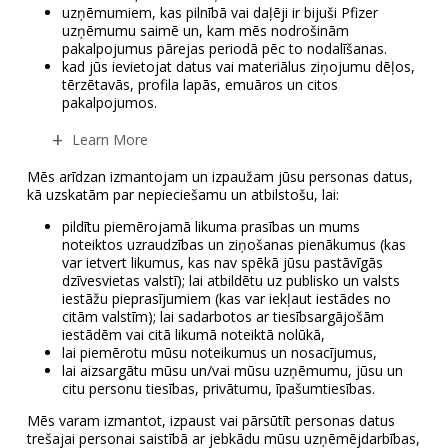
uzņēmumiem, kas pilnībā vai daļēji ir bijuši Pfizer
uzņēmumu saimē un, kam mēs nodrošinām
pakalpojumus pārejas periodā pēc to nodalīšanas.
kad jūs ievietojat datus vai materiālus ziņojumu dēļos,
tērzētavās, profila lapās, emuāros un citos
pakalpojumos.
Learn More
Mēs arīdzan izmantojam un izpaužam jūsu personas datus,
kā uzskatām par nepieciešamu un atbilstošu, lai:
pildītu piemērojamā likuma prasības un mums
noteiktos uzraudzības un ziņošanas pienākumus (kas
var ietvert likumus, kas nav spēkā jūsu pastāvīgās
dzīvesvietas valstī); lai atbildētu uz publisko un valsts
iestāžu pieprasījumiem (kas var iekļaut iestādes no
citām valstīm); lai sadarbotos ar tiesībsargājošām
iestādēm vai citā likumā noteiktā nolūkā,
lai piemērotu mūsu noteikumus un nosacījumus,
lai aizsargātu mūsu un/vai mūsu uzņēmumu, jūsu un
citu personu tiesības, privātumu, īpašumtiesības.
Mēs varam izmantot, izpaust vai pārsūtīt personas datus
trešajai personai saistībā ar jebkādu mūsu uzņēmējdarbības,