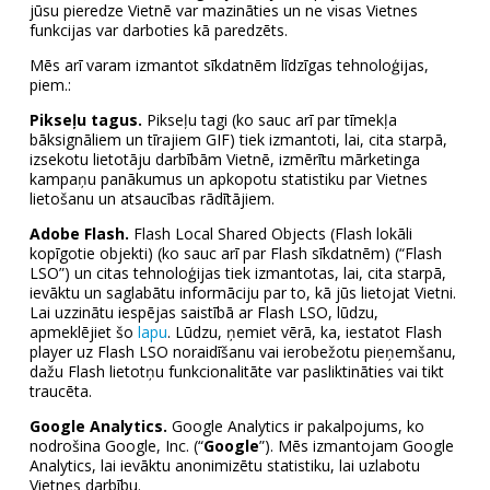
jūsu pieredze Vietnē var mazināties un ne visas Vietnes
funkcijas var darboties kā paredzēts.
Mēs arī varam izmantot sīkdatnēm līdzīgas tehnoloģijas,
piem.:
Pikseļu tagus.
Pikseļu tagi (ko sauc arī par tīmekļa
bāksignāliem un tīrajiem GIF) tiek izmantoti, lai, cita starpā,
izsekotu lietotāju darbībām Vietnē, izmērītu mārketinga
kampaņu panākumus un apkopotu statistiku par Vietnes
lietošanu un atsaucības rādītājiem.
Adobe Flash.
Flash Local Shared Objects (Flash lokāli
kopīgotie objekti) (ko sauc arī par Flash sīkdatnēm) (“Flash
LSO”) un citas tehnoloģijas tiek izmantotas, lai, cita starpā,
ievāktu un saglabātu informāciju par to, kā jūs lietojat Vietni.
Lai uzzinātu iespējas saistībā ar Flash LSO, lūdzu,
apmeklējiet šo
lapu
. Lūdzu, ņemiet vērā, ka, iestatot Flash
player uz Flash LSO noraidīšanu vai ierobežotu pieņemšanu,
dažu Flash lietotņu funkcionalitāte var pasliktināties vai tikt
traucēta.
Google Analytics.
Google Analytics ir pakalpojums, ko
nodrošina Google, Inc. (“
Google
”). Mēs izmantojam Google
Analytics, lai ievāktu anonimizētu statistiku, lai uzlabotu
Vietnes darbību.