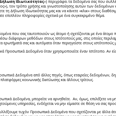
Δήλωση Ιδιωτικότητας
») περιγράφει τα δεδομένα σας που συλλ
ος»), τον τρόπο χρήσης και γνωστοποίησης αυτών των δεδομένων και
ε τη Δήλωση Ιδιωτικότητας μας και να κάνετε «κλικ» στους διαθέσι
ατε επιπλέον πληροφορίες σχετικά με ένα συγκεκριμένο θέμα.
ομένα που σας ταυτοποιούν ως άτομο ή σχετίζονται με ένα άτομο 
σω διάφορων μεθόδων στους Ιστότοπούς μας, στις οποίες περιλαμ
τα ερωτήματά σας και αυτόματα όταν περιηγείστε στους ιστότοπούς
κά Προσωπικά Δεδομένα όταν χρησιμοποιείτε έναν Ιστότοπο. Αν είσ
οσωπικά Δεδομένα από άλλες πηγές, όπως εταιρείες δεδομένων, δη
 πλατφόρμες κοινωνικής δικτύωσης και άλλους τρίτους.
σωπικά Δεδομένα, μπορείτε να αρνηθείτε. Αν, όμως, επιλέξετε να μ
ζητούμενες υπηρεσίες, ενδέχεται να μην είμαστε σε θέση να σας προ
συλλέξουμε τυχόν Προσωπικά Δεδομένα που σχετίζονται με άλλα άτο