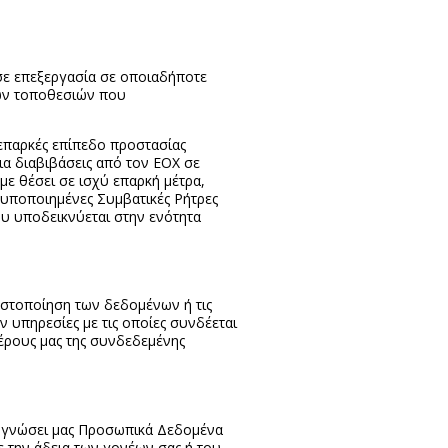
σε επεξεργασία σε οποιαδήποτε
ων τοποθεσιών που
επαρκές επίπεδο προστασίας
Για διαβιβάσεις από τον ΕΟΧ σε
ε θέσει σε ισχύ επαρκή μέτρα,
Τυποποιημένες Συμβατικές Ρήτρες
ου υποδεικνύεται στην ενότητα
ωστοποίηση των δεδομένων ή τις
 υπηρεσίες με τις οποίες συνδέεται
έρους μας της συνδεδεμένης
εν γνώσει μας Προσωπικά Δεδομένα
τε την άδεια των γονέων σας ή του