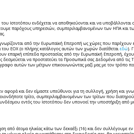
του Ιστοτόπου ενδέχεται να αποθηκεύονται και να υποβάλλονται 
έτουμε παρόχους υπηρεσιών, συμπεριλαμβανομένων των ΗΠΑ και τ
ας.
γνωρίζονται από την Ευρωπαϊκή Επιτροπή ως χώρες που παρέχουν 
του ΕΟΧ (ο πλήρης κατάλογος αυτών των χωρών διατίθεται
εδώ
). 
τουν επαρκή επίπεδα προστασίας από την Ευρωπαϊκή Επιτροπή, έχουμ
ς δεσμεύεται να προστατεύει τα Προσωπικά σας Δεδομένα από τις 
τίγραφο αυτών των μέτρων επικοινωνώντας μαζί μας με τον τρόπο π
ν αφορά και δεν είμαστε υπεύθυνοι για τη συλλογή, χρήση και γν
ποιονδήποτε τρίτο, συμπεριλαμβανομένων των τρίτων που διατηρούν
υνδέσμου εντός του Ιστοτόπου δεν υπονοεί την υποστήριξη από μ
ήση από άτομα ηλικίας κάτω των δεκαέξι (16) και δεν συλλέγουμε 
ό τη νόμιμη ηλικία συγκατάθεσης στη δικαιοδοσία σας, θα χρειαστεί