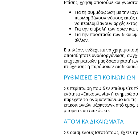
Επίσης, χρησιμοποιούμε και γνωστο
Για τη συμμόρφωση με την ισχ
περιλαμβάνουν νόμους εκτός τη
να περιλαμβάνουν αρχές εκτός 
Για την επιβολή των όρων και
Για την προστασία των δικαιωμά
άλλων.
Επιπλέον, ενδέχεται να χρησιμοπο
οποιαδήποτε αναδιοργάνωση, συγχώ
επιχειρηματικών μας δραστηριοτήτω
πτώχευσης ή παρόμοιων διαδικασιώ
ΡΥΘΜΙΣΕΙΣ ΕΠΙΚΟΙΝΩΝΙΩΝ
Σε περίπτωση που δεν επιθυμείτε πλ
ενότητα «Επικοινωνία» ή ενημερώστε
παρέχετε το ονοματεπώνυμο και τις 
επικοινωνιών μάρκετινγκ από εμάς, 
μπορείτε να διακόψετε.
ΑΤΟΜΙΚΑ ΔΙΚΑΙΩΜΑΤΑ
Σε ορισμένους Ιστοτόπους, έχετε τη