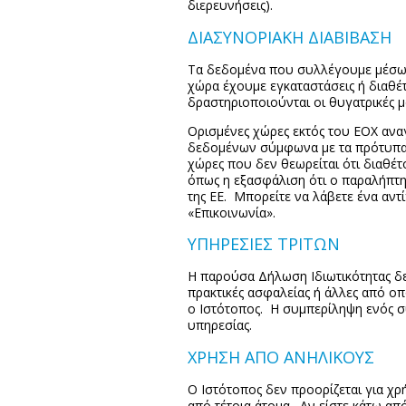
διερευνήσεις).
ΔΙΑΣΥΝΟΡΙΑΚΗ ΔΙΑΒΙΒΑΣΗ
Τα δεδομένα που συλλέγουμε μέσω 
χώρα έχουμε εγκαταστάσεις ή διαθ
δραστηριοποιούνται οι θυγατρικές μ
Ορισμένες χώρες εκτός του ΕΟΧ ανα
δεδομένων σύμφωνα με τα πρότυπα 
χώρες που δεν θεωρείται ότι διαθέ
όπως η εξασφάλιση ότι ο παραλήπτη
της ΕΕ. Μπορείτε να λάβετε ένα αν
«Επικοινωνία».
ΥΠΗΡΕΣΙΕΣ ΤΡΙΤΩΝ
Η παρούσα Δήλωση Ιδιωτικότητας δε
πρακτικές ασφαλείας ή άλλες από ο
ο Ιστότοπος. Η συμπερίληψη ενός σ
υπηρεσίας.
ΧΡΗΣΗ ΑΠΟ ΑΝΗΛΙΚΟΥΣ
Ο Ιστότοπος δεν προορίζεται για χρ
από τέτοια άτομα. Αν είστε κάτω απ