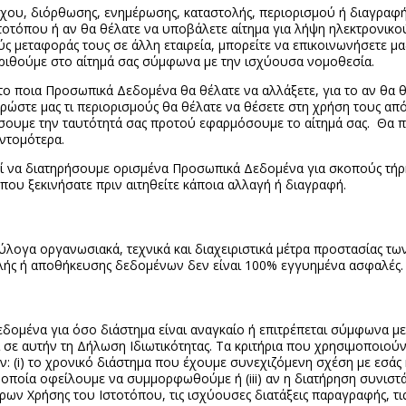
έγχου, διόρθωσης, ενημέρωσης, καταστολής, περιορισμού ή διαγρ
στοτόπου ή αν θα θέλατε να υποβάλετε αίτημα για λήψη ηλεκτρονικο
μεταφοράς τους σε άλλη εταιρεία, μπορείτε να επικοινωνήσετε μαζ
ριθούμε στο αίτημά σας σύμφωνα με την ισχύουσα νομοθεσία.
 το ποια Προσωπικά Δεδομένα θα θέλατε να αλλάξετε, για το αν θα 
ώστε μας τι περιορισμούς θα θέλατε να θέσετε στη χρήση τους από 
εύσουμε την ταυτότητά σας προτού εφαρμόσουμε το αίτημά σας. 
υντομότερα.
εί να διατηρήσουμε ορισμένα Προσωπικά Δεδομένα για σκοπούς τήρη
υ ξεκινήσατε πριν αιτηθείτε κάποια αλλαγή ή διαγραφή.
λογα οργανωσιακά, τεχνικά και διαχειριστικά μέτρα προστασίας 
ής ή αποθήκευσης δεδομένων δεν είναι 100% εγγυημένα ασφαλές
δομένα για όσο διάστημα είναι αναγκαίο ή επιτρέπεται σύμφωνα με
σε αυτήν τη Δήλωση Ιδιωτικότητας. Τα κριτήρια που χρησιμοποιούν
 (i) το χρονικό διάστημα που έχουμε συνεχιζόμενη σχέση με εσάς κ
οποία οφείλουμε να συμμορφωθούμε ή (iii) αν η διατήρηση συνιστά
ρων Χρήσης του Ιστοτόπου, τις ισχύουσες διατάξεις παραγραφής, τις