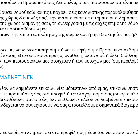
ποιούμε τα Προσωπικά σας Δεδομένα, όπως πιστεύουμε ότι είναι αν
ύουσα νομοθεσία και τις υποχρεώσεις κανονιστικής παρακολούθηση
ς χώρας διαμονής σας), την ανταπόκριση σε αιτήματα από δημόσιες κ
της χώρας διαμονής σας), τη συνεργασία με τις αρχές επιβολής νόμ
 των προϋποθέσεών μας.
των, της εμπιστευτικότητας, της ασφάλειας ή της ιδιοκτησίας μας ή/κ
ιήσουμε, να γνωστοποιήσουμε ή να μεταφέρουμε Προσωπικά Δεδομέν
νευση, εξαγορά, κοινοπραξία, ανάθεση, μεταφορά ή άλλη διάθεση
ν, των περιουσιακών μας στοιχείων ή των μετοχών μας (συμπεριλαμ
ν).
 ΜΑΡΚΕΤΙΝΓΚ
έον να λαμβάνετε επικοινωνίες μάρκετινγκ από εμάς, επικοινωνήστ
 τις προτιμήσεις σας στο προφίλ ή τον λογαριασμό σας (σε ορισμέν
διευθύνσεις στις οποίες δεν επιθυμείτε πλέον να λαμβάνετε επικοι
ενδέχεται να συνεχίσουμε να σας αποστέλλουμε σημαντικά διαχειρι
ν ευκαιρία να ενημερώσετε το προφίλ σας μέσω του εκάστοτε Ιστοτ