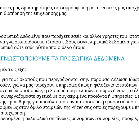
ατικές μας δραστηριότητες σε συμμόρφωση με τις νομικές μας υποχ
 διατήρηση της επιχείρησής μας.
οσωπικά Δεδομένα που παρέχετε εσείς και άλλοι χρήστες του Ιστο
 να γνωστοποιήσουμε τέτοιου είδους συγκεντρωτικά δεδομένα για
ωπικά ούτε εσάς ούτε κάποιο άλλο άτομο.
Ι ΓΝΩΣΤΟΠΟΙΟΥΜΕ ΤΑ ΠΡΟΣΩΠΙΚΑ ΔΕΔΟΜΕΝΑ
μένα ως εξής:
για τους σκοπούς που περιγράφονται στην παρούσα Δήλωση Ιδιωτ
σιών, για να μας παρέχουν υπηρεσίες όπως η φιλοξενία ιστοτόπων
σχετικών υποδομών, η εξυπηρέτηση πελατών, η παροχή email, ο έλε
ες συνεργαζόμαστε σχετικά με συγκεκριμένα προϊόντα ή υπηρεσίες. Σ
οινής προώθησης για προϊόντα που αναπτύσσουμε ή εμπορευόμαστε 
ουμένως στον όμιλο εταιρειών της Pfizer στις οποίες παρέχουμε υπηρ
ν αποχώρηση.
 δεδομένα ή άλλα υλικά σε πίνακες μηνυμάτων, συνομιλίες, προφίλ,