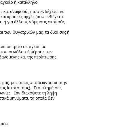
αγκαίο ή κατάλληλο:
ς και αναφοράς (που ενδέχεται να
αι κρατικές αρχές (που ενδέχεται
ου ή για άλλους νόμιμους σκοπούς.
αι των θυγατρικών μας, τα δικά σας ή
α σε τρίτο σε σχέση με
 του συνόλου ή μέρους των
βανομένης και της περίπτωσης
ε μαζί μας όπως υποδεικνύεται στην
ους Ιστοτόπους). Στο αίτημά σας,
νωνίες. Εάν διακόψετε τη λήψη
στικά μηνύματα, τα οποία δεν
όπου.