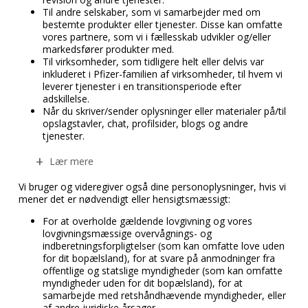
Til andre selskaber, som vi samarbejder med om
bestemte produkter eller tjenester. Disse kan omfatte
vores partnere, som vi i fællesskab udvikler og/eller
markedsfører produkter med.
Til virksomheder, som tidligere helt eller delvis var
inkluderet i Pfizer-familien af virksomheder, til hvem vi
leverer tjenester i en transitionsperiode efter
adskillelse.
Når du skriver/sender oplysninger eller materialer på/til
opslagstavler, chat, profilsider, blogs og andre
tjenester.
Lær mere
Vi bruger og videregiver også dine personoplysninger, hvis vi
mener det er nødvendigt eller hensigtsmæssigt:
For at overholde gældende lovgivning og vores
lovgivningsmæssige overvågnings- og
indberetningsforpligtelser (som kan omfatte love uden
for dit bopælsland), for at svare på anmodninger fra
offentlige og statslige myndigheder (som kan omfatte
myndigheder uden for dit bopælsland), for at
samarbejde med retshåndhævende myndigheder, eller
af andre juridiske årsager.