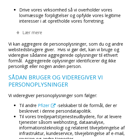
Drive vores virksomhed så vi overholder vores
lovmæssige forpligtelser og opfylde vores legitime
interesser i at opretholde vores forretning.
Lær mere
Vi kan aggregere de personoplysninger, som du og andre
webstedsbrugere giver. Hvis vi gør det, kan vi bruge og
videregive sådanne aggregerede oplysninger til ethvert
formål. Aggregerede oplysninger identificerer dig ikke
personligt eller nogen anden person.
SÅDAN BRUGER OG VIDEREGIVER VI
PERSONOPLYSNINGER
Vi videregiver personoplysninger som følger:
Til andre
Pfizer
-selskaber til de formål, der er
beskrevet i denne persondatapolitik.
Til vores tredjepartstjenesteudbydere, for at levere
tjenester såsom webhosting, dataanalyse,
informationsteknologi og relateret tilvejebringelse af
infrastruktur, kundeservice, tilvejebringelse af e-mail,
revision og andre tjenester.