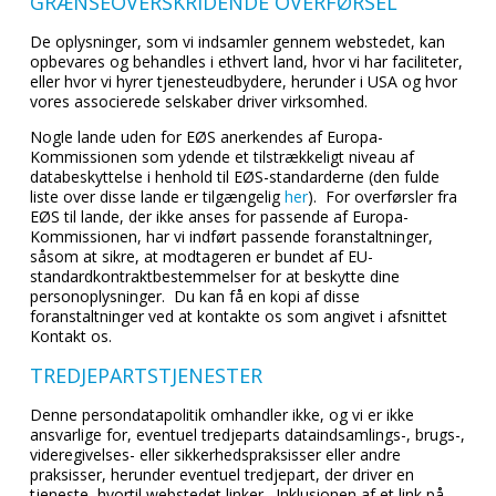
GRÆNSEOVERSKRIDENDE OVERFØRSEL
De oplysninger, som vi indsamler gennem webstedet, kan
opbevares og behandles i ethvert land, hvor vi har faciliteter,
eller hvor vi hyrer tjenesteudbydere, herunder i USA og hvor
vores associerede selskaber driver virksomhed.
Nogle lande uden for EØS anerkendes af Europa-
Kommissionen som ydende et tilstrækkeligt niveau af
databeskyttelse i henhold til EØS-standarderne (den fulde
liste over disse lande er tilgængelig
her
). For overførsler fra
EØS til lande, der ikke anses for passende af Europa-
Kommissionen, har vi indført passende foranstaltninger,
såsom at sikre, at modtageren er bundet af EU-
standardkontraktbestemmelser for at beskytte dine
personoplysninger. Du kan få en kopi af disse
foranstaltninger ved at kontakte os som angivet i afsnittet
Kontakt os.
TREDJEPARTSTJENESTER
Denne persondatapolitik omhandler ikke, og vi er ikke
ansvarlige for, eventuel tredjeparts dataindsamlings-, brugs-,
videregivelses- eller sikkerhedspraksisser eller andre
praksisser, herunder eventuel tredjepart, der driver en
tjeneste, hvortil webstedet linker. Inklusionen af ​​et link på