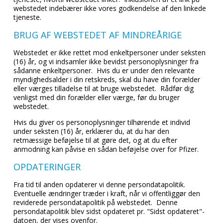
webstedet indebærer ikke vores godkendelse af den linkede
tjeneste.
BRUG AF WEBSTEDET AF MINDREÅRIGE
Webstedet er ikke rettet mod enkeltpersoner under seksten
(16) år, og vi indsamler ikke bevidst personoplysninger fra
sådanne enkeltpersoner. Hvis du er under den relevante
myndighedsalder i din retskreds, skal du have din forælder
eller værges tilladelse til at bruge webstedet. Rådfør dig
venligst med din forælder eller værge, før du bruger
webstedet.
Hvis du giver os personoplysninger tilhørende et individ
under seksten (16) år, erklærer du, at du har den
retmæssige beføjelse til at gøre det, og at du efter
anmodning kan påvise en sådan beføjelse over for Pfizer.
OPDATERINGER
Fra tid til anden opdaterer vi denne persondatapolitik.
Eventuelle ændringer træder i kraft, når vi offentliggør den
reviderede persondatapolitik på webstedet. Denne
persondatapolitik blev sidst opdateret pr. "Sidst opdateret"-
datoen, der vises ovenfor.