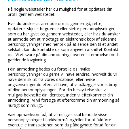
På nogle websteder har du mulighed for at opdatere din
profil gennem webstedet.
Hvis du ønsker at anmode om at gennemgå, rette,
opdatere, skjule, begrænse eller slette personoplysninger,
som du har givet os gennem webstedet, eller hvis du ønsker
at anmode om at modtage en elektronisk kopi af sådanne
personoplysninger med henblik på at sende den til et andet
selskab, kan du kontakte os som angivet i afsnittet Kontakt
os. Vi vil svare på din anmodning i overensstemmelse med
gældende lovgivning.
I din anmodning bedes du fortælle os, hvilke
personoplysninger du gerne vil have ændret, hvorvidt du vil
have dem skjult fra vores database, eller hvilke
begrænsninger du ellers vil have, at vi pålægger vores brug
af dine personoplysninger. For din beskyttelse skal vi
muligvis bekræfte din identitet, inden vi efterkommer din
anmodning. Vi vil forsøge at efterkomme din anmodning så
hurtigt som muligt.
Vær opmærksom på, at vi muligvis skal beholde visse
personoplysninger til arkivformål og/eller for at fuldføre
eventuelle transaktioner, som du påbegyndte forud for din