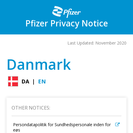
Skip
to
main
content
Pfizer Privacy Notice
Last Updated: November 2020
Danmark
DA
EN
OTHER NOTICES:
Persondatapolitik for Sundhedspersonale inden for
eøs