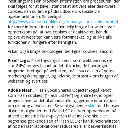
indstillingerne i din browser. Information om proceduren, der
skal følges for at blive i stand til at aktivere eller deaktivere
cookies, kan du finde på din udbyders webside via
hjælpefunktionen. Se venligst
http://www.allaboutcookies.org/manage-cookies/index.html
for mere information om almindelig brugte browsere. Vær
opmærksom på, at hvis cookies er deaktiveret, kan du
opleve at websiten kan være formindsket, og at ikke alle
funktioner vil fungere efter hensigten.
Vi kan også bruge teknologier, der ligner cookies, såsom:
Pixel-tags.
Pixel-tags (også kendt som webbeacons og
klar-GIFs) bruges blandt andet til tracke, de handlinger
brugerne foretager på websiten, måle successen af vores
marketingskampagner, og udarbejde statistik om brugen af
websiten og svartider.
Adobe Flash.
”Flash Local Shared Objects” (også kendt
som Flash cookies) (“Flash LSO’er”) og andre teknologier
bruges blandt andet til at indsamle og gemme information
om din brug af websiten. Se venligst denne
side
med hensyn
til dine muligheder med Flash LSO’er. Vær opmærksom på
at ved at indstille Flash-playeren til at indskrænke eller
begrænse godkendelsen af Flash LSO’er kan funktionaliteten
af nogle Flash-applikationer reduceres eller besværliggøres.