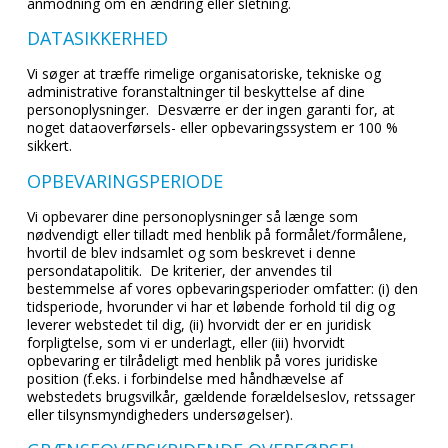
anmodning om en ændring eller sletning.
DATASIKKERHED
Vi søger at træffe rimelige organisatoriske, tekniske og
administrative foranstaltninger til beskyttelse af dine
personoplysninger. Desværre er der ingen garanti for, at
noget dataoverførsels- eller opbevaringssystem er 100 %
sikkert.
OPBEVARINGSPERIODE
Vi opbevarer dine personoplysninger så længe som
nødvendigt eller tilladt med henblik på formålet/formålene,
hvortil de blev indsamlet og som beskrevet i denne
persondatapolitik. De kriterier, der anvendes til
bestemmelse af vores opbevaringsperioder omfatter: (i) den
tidsperiode, hvorunder vi har et løbende forhold til dig og
leverer webstedet til dig, (ii) hvorvidt der er en juridisk
forpligtelse, som vi er underlagt, eller (iii) hvorvidt
opbevaring er tilrådeligt med henblik på vores juridiske
position (f.eks. i forbindelse med håndhævelse af
webstedets brugsvilkår, gældende forældelseslov, retssager
eller tilsynsmyndigheders undersøgelser).