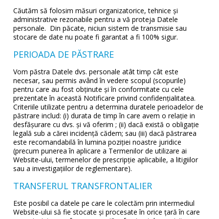
Căutăm să folosim măsuri organizatorice, tehnice și
administrative rezonabile pentru a vă proteja Datele
personale. Din păcate, niciun sistem de transmisie sau
stocare de date nu poate fi garantat a fi 100% sigur.
PERIOADA DE PĂSTRARE
Vom păstra Datele dvs. personale atât timp cât este
necesar, sau permis având în vedere scopul (scopurile)
pentru care au fost obținute și în conformitate cu cele
prezentate în această Notificare privind confidențialitatea.
Criteriile utilizate pentru a determina duratele perioadelor de
păstrare includ: (i) durata de timp în care avem o relație in
desfăşurare cu dvs. și vă oferim ; (ii) dacă există o obligație
legală sub a cărei incidență cădem; sau (iii) dacă păstrarea
este recomandabilă în lumina poziției noastre juridice
(precum punerea în aplicare a Termenilor de utilizare ai
Website-ului, termenelor de prescripție aplicabile, a litigiilor
sau a investigațiilor de reglementare).
TRANSFERUL TRANSFRONTALIER
Este posibil ca datele pe care le colectăm prin intermediul
Website-ului să fie stocate și procesate în orice țară în care