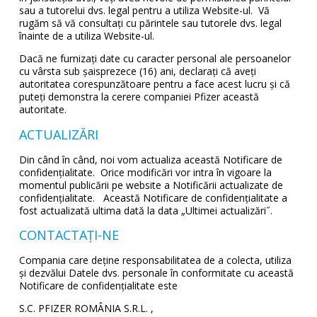
sau a tutorelui dvs. legal pentru a utiliza Website-ul. Vă
rugăm să vă consultați cu părintele sau tutorele dvs. legal
înainte de a utiliza Website-ul.
Dacă ne furnizați date cu caracter personal ale persoanelor
cu vârsta sub șaisprezece (16) ani, declarați că aveți
autoritatea corespunzătoare pentru a face acest lucru și că
puteți demonstra la cerere companiei Pfizer această
autoritate.
ACTUALIZĂRI
Din când în când, noi vom actualiza această Notificare de
confidențialitate. Orice modificări vor intra în vigoare la
momentul publicării pe website a Notificării actualizate de
confidențialitate. Această Notificare de confidențialitate a
fost actualizată ultima dată la data „Ultimei actualizări˝.
CONTACTAȚI-NE
Compania care deține responsabilitatea de a colecta, utiliza
și dezvălui Datele dvs. personale în conformitate cu această
Notificare de confidențialitate este
S.C. PFIZER ROMÂNIA S.R.L. ,