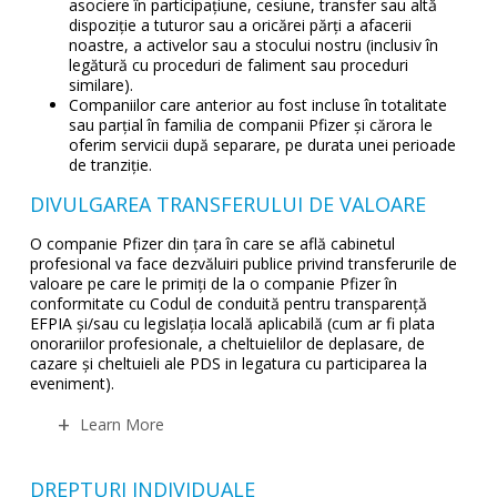
asociere în participațiune, cesiune, transfer sau altă
dispoziție a tuturor sau a oricărei părți a afacerii
noastre, a activelor sau a stocului nostru (inclusiv în
legătură cu proceduri de faliment sau proceduri
similare).
Companiilor care anterior au fost incluse în totalitate
sau parțial în familia de companii Pfizer și cărora le
oferim servicii după separare, pe durata unei perioade
de tranziție.
DIVULGAREA TRANSFERULUI DE VALOARE
O companie Pfizer din țara în care se află cabinetul
profesional va face dezvăluiri publice privind transferurile de
valoare pe care le primiți de la o companie Pfizer în
conformitate cu Codul de conduită pentru transparență
EFPIA și/sau cu legislația locală aplicabilă (cum ar fi plata
onorariilor profesionale, a cheltuielilor de deplasare, de
cazare și cheltuieli ale PDS in legatura cu participarea la
eveniment).
Learn More
DREPTURI INDIVIDUALE