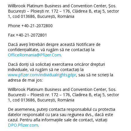
Willbrook Platinum Business and Convention Center, Şos.
Bucureşti – Ploieşti nr. 172 – 176, Clădirea B, etaj 5, sector
1, cod 013686, Bucureşti, Romȃnia
Phone +40-21-2072800
Fax +40-21-2072801
Dacă aveți întrebări despre această Notificare de
confidențialitate, vă rugăm să ne contactați la
OfficeRomania@Pfizer.Com
.
Dacă doriți să solicitați exercitarea oricăror drepturi
individuale, vă rugăm să ne contactați la
www.pfizer.com/individualrightsgdpr
, sau să ne scrieți la
adresa de mai jos:
Willbrook Platinum Business and Convention Center, Sos.
Bucuresti – Ploiesti nr. 172 – 176, Cladirea B, etaj 5, sector
1, cod 013686, Bucureşti, Romȃnia
De asemenea, puteți contacta responsabilul cu protectia
datelor responsabil cu țara sau regiunea dvs., dacă este
cazul. Pentru afla informațiile sale de contact, vizitați
DPO.Pfizer.com
.