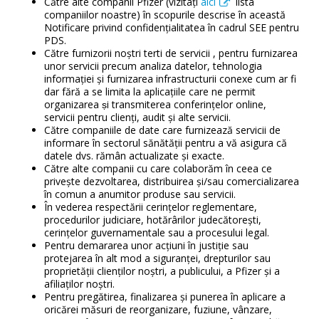
Către alte companii Pfizer (vizitați
aici
lista
companiilor noastre) în scopurile descrise în această
Notificare privind confidențialitatea în cadrul SEE pentru
PDS.
Către furnizorii noștri terti de servicii , pentru furnizarea
unor servicii precum analiza datelor, tehnologia
informației și furnizarea infrastructurii conexe cum ar fi
dar fără a se limita la aplicaţiile care ne permit
organizarea ṣi transmiterea conferinţelor online,
servicii pentru clienți, audit și alte servicii.
Către companiile de date care furnizează servicii de
informare în sectorul sănătății pentru a vă asigura că
datele dvs. rămân actualizate și exacte.
Către alte companii cu care colaborăm în ceea ce
privește dezvoltarea, distribuirea și/sau comercializarea
în comun a anumitor produse sau servicii.
În vederea respectării cerințelor reglementare,
procedurilor judiciare, hotărârilor judecătorești,
cerințelor guvernamentale sau a procesului legal.
Pentru demararea unor acțiuni în justiție sau
protejarea în alt mod a siguranței, drepturilor sau
proprietății clienților noștri, a publicului, a Pfizer și a
afiliaților noștri.
Pentru pregătirea, finalizarea și punerea în aplicare a
oricărei măsuri de reorganizare, fuziune, vânzare,