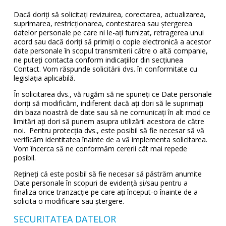
Dacă doriți să solicitați revizuirea, corectarea, actualizarea,
suprimarea, restricționarea, contestarea sau ștergerea
datelor personale pe care ni le-ați furnizat, retragerea unui
acord sau dacă doriți să primiți o copie electronică a acestor
date personale în scopul transmiterii către o altă companie,
ne puteți contacta conform indicațiilor din secțiunea
Contact. Vom răspunde solicitării dvs. în conformitate cu
legislația aplicabilă.
În solicitarea dvs., vă rugăm să ne spuneți ce Date personale
doriți să modificăm, indiferent dacă ați dori să le suprimați
din baza noastră de date sau să ne comunicați în alt mod ce
limitări ați dori să punem asupra utilizării acestora de către
noi. Pentru protecția dvs., este posibil să fie necesar să vă
verificăm identitatea înainte de a vă implementa solicitarea.
Vom încerca să ne conformăm cererii cât mai repede
posibil.
Rețineți că este posibil să fie necesar să păstrăm anumite
Date personale în scopuri de evidență și/sau pentru a
finaliza orice tranzacție pe care ați început-o înainte de a
solicita o modificare sau ștergere.
SECURITATEA DATELOR