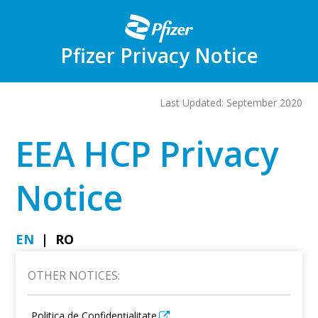
Skip
to
main
content
Pfizer Privacy Notice
Last Updated: September 2020
EEA HCP Privacy
Notice
EN
RO
OTHER NOTICES:
Politica de Confidențialitate