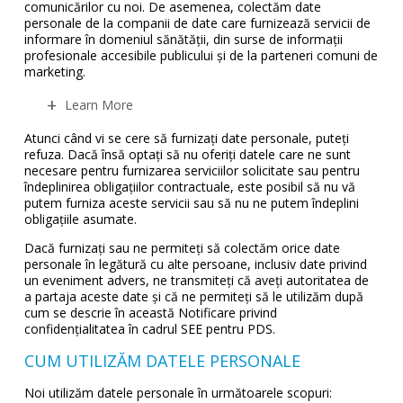
comunicărilor cu noi. De asemenea, colectăm date
personale de la companii de date care furnizează servicii de
informare în domeniul sănătății, din surse de informații
profesionale accesibile publicului și de la parteneri comuni de
marketing.
Learn More
Atunci când vi se cere să furnizați date personale, puteți
refuza. Dacă însă optați să nu oferiți datele care ne sunt
necesare pentru furnizarea serviciilor solicitate sau pentru
îndeplinirea obligațiilor contractuale, este posibil să nu vă
putem furniza aceste servicii sau să nu ne putem îndeplini
obligațiile asumate.
Dacă furnizați sau ne permiteți să colectăm orice date
personale în legătură cu alte persoane, inclusiv date privind
un eveniment advers, ne transmiteți că aveți autoritatea de
a partaja aceste date și că ne permiteți să le utilizăm după
cum se descrie în această Notificare privind
confidențialitatea în cadrul SEE pentru PDS.
CUM UTILIZĂM DATELE PERSONALE
Noi utilizăm datele personale în următoarele scopuri: