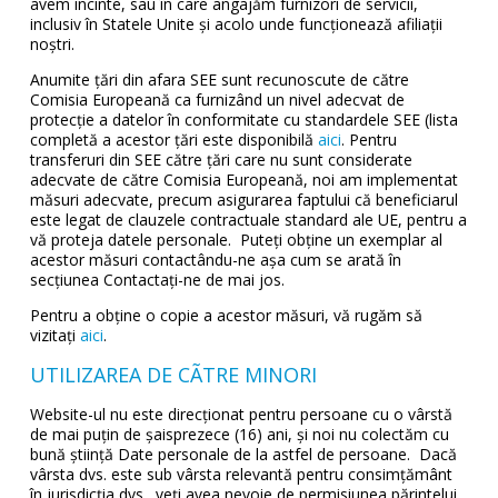
avem incinte, sau în care angajăm furnizori de servicii,
inclusiv în Statele Unite și acolo unde funcționează afiliații
noștri.
Anumite țări din afara SEE sunt recunoscute de către
Comisia Europeană ca furnizând un nivel adecvat de
protecție a datelor în conformitate cu standardele SEE (lista
completă a acestor țări este disponibilă
aici
. Pentru
transferuri din SEE către țări care nu sunt considerate
adecvate de către Comisia Europeană, noi am implementat
măsuri adecvate, precum asigurarea faptului că beneficiarul
este legat de clauzele contractuale standard ale UE, pentru a
vă proteja datele personale. Puteți obține un exemplar al
acestor măsuri contactându-ne așa cum se arată în
secțiunea Contactați-ne de mai jos.
Pentru a obține o copie a acestor măsuri, vă rugăm să
vizitați
aici
.
UTILIZAREA DE CÃTRE MINORI
Website-ul nu este direcţionat pentru persoane cu o vârstă
de mai puțin de șaisprezece (16) ani, și noi nu colectăm cu
bună știință Date personale de la astfel de persoane. Dacă
vârsta dvs. este sub vârsta relevantă pentru consimțământ
în jurisdicția dvs., veți avea nevoie de permisiunea părintelui