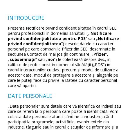
INTRODUCERE
Prezenta Notificare privind confidențialitatea în cadrul SEE
pentru profesioniștii în domeniul sănătății („
Notificare
privind confidențialitatea pentru PDS
” sau „
Notificare
privind confidențialitatea
”) descrie datele cu caracter
personal pe care companiile Pfizer din SEE desemnate în
secțiunea Contact de mai jos (în continuare, „
Pfizer
”,
„
subsemnații
” sau „
noi
”) le colectează despre dvs., în
calitate de profesionist în domeniul sănătății („PDS”) în
cadrul interacțiunilor cu dvs., precum și modul de utilizare a
acestor date, modul de protejare a acestora și alegerile pe
care le puteți face cu privire la Datele cu caracter personal
care vă aparțin.
DATE PERSONALE
„Date personale” sunt datele care vă identifică ca individ sau
care se referă la o persoană care poate fi identificată. Vom
colecta date personale atunci când ne cunoaștem, când
participați la programele, activitățile, evenimentele din
industrie, târgurile sau în cadrul discuțiilor de informare și a