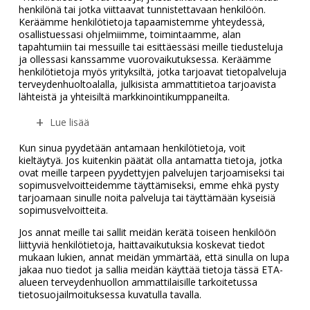
henkilönä tai jotka viittaavat tunnistettavaan henkilöön.
Keräämme henkilötietoja tapaamistemme yhteydessä,
osallistuessasi ohjelmiimme, toimintaamme, alan
tapahtumiin tai messuille tai esittäessäsi meille tiedusteluja
ja ollessasi kanssamme vuorovaikutuksessa. Keräämme
henkilötietoja myös yrityksiltä, jotka tarjoavat tietopalveluja
terveydenhuoltoalalla, julkisista ammattitietoa tarjoavista
lähteistä ja yhteisiltä markkinointikumppaneilta.
Lue lisää
Kun sinua pyydetään antamaan henkilötietoja, voit
kieltäytyä. Jos kuitenkin päätät olla antamatta tietoja, jotka
ovat meille tarpeen pyydettyjen palvelujen tarjoamiseksi tai
sopimusvelvoitteidemme täyttämiseksi, emme ehkä pysty
tarjoamaan sinulle noita palveluja tai täyttämään kyseisiä
sopimusvelvoitteita.
Jos annat meille tai sallit meidän kerätä toiseen henkilöön
liittyviä henkilötietoja, haittavaikutuksia koskevat tiedot
mukaan lukien, annat meidän ymmärtää, että sinulla on lupa
jakaa nuo tiedot ja sallia meidän käyttää tietoja tässä ETA-
alueen terveydenhuollon ammattilaisille tarkoitetussa
tietosuojailmoituksessa kuvatulla tavalla.