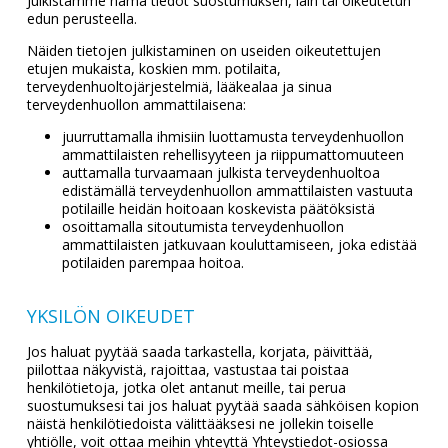
Julkistamme nämä tiedot suostumuksen, lain tai oikeutetun
edun perusteella.
Näiden tietojen julkistaminen on useiden oikeutettujen
etujen mukaista, koskien mm. potilaita,
terveydenhuoltojärjestelmiä, lääkealaa ja sinua
terveydenhuollon ammattilaisena:
juurruttamalla ihmisiin luottamusta terveydenhuollon
ammattilaisten rehellisyyteen ja riippumattomuuteen
auttamalla turvaamaan julkista terveydenhuoltoa
edistämällä terveydenhuollon ammattilaisten vastuuta
potilaille heidän hoitoaan koskevista päätöksistä
osoittamalla sitoutumista terveydenhuollon
ammattilaisten jatkuvaan kouluttamiseen, joka edistää
potilaiden parempaa hoitoa.
YKSILÖN OIKEUDET
Jos haluat pyytää saada tarkastella, korjata, päivittää,
piilottaa näkyvistä, rajoittaa, vastustaa tai poistaa
henkilötietoja, jotka olet antanut meille, tai perua
suostumuksesi tai jos haluat pyytää saada sähköisen kopion
näistä henkilötiedoista välittääksesi ne jollekin toiselle
yhtiölle, voit ottaa meihin yhteyttä Yhteystiedot-osiossa