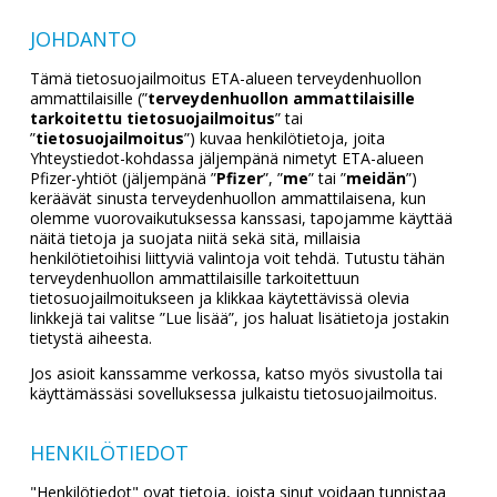
JOHDANTO
Tämä tietosuojailmoitus ETA-alueen terveydenhuollon
ammattilaisille (”
terveydenhuollon ammattilaisille
tarkoitettu
tietosuojailmoitus
” tai
”
tietosuojailmoitus
”) kuvaa henkilötietoja, joita
Yhteystiedot-kohdassa jäljempänä nimetyt ETA-alueen
Pfizer-yhtiöt (jäljempänä ”
Pfizer
”, ”
me
” tai ”
meidän
”)
keräävät sinusta terveydenhuollon ammattilaisena, kun
olemme vuorovaikutuksessa kanssasi, tapojamme käyttää
näitä tietoja ja suojata niitä sekä sitä, millaisia
henkilötietoihisi liittyviä valintoja voit tehdä. Tutustu tähän
terveydenhuollon ammattilaisille tarkoitettuun
tietosuojailmoitukseen ja klikkaa käytettävissä olevia
linkkejä tai valitse ”Lue lisää”, jos haluat lisätietoja jostakin
tietystä aiheesta.
Jos asioit kanssamme verkossa, katso myös sivustolla tai
käyttämässäsi sovelluksessa julkaistu tietosuojailmoitus.
HENKILÖTIEDOT
"Henkilötiedot" ovat tietoja, joista sinut voidaan tunnistaa