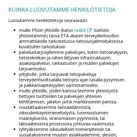
KUINKA LUOVUTAMME HENKILÖTIETOJA
Luovutamme henkilötietoja seuraavasti:
muille Pfizer-yhtiöille (katso
täältä
luettelo
yhtiöistämme) tässä ETA-alueen terveydenhuollon
ammattilaisille tarkoitetussa tietosuojailmoituksessa
kuvattuihin tarkoituksiin
palveluntarjoajillemme palvelujen, kuten tietoanalyysin,
tietotekniikan ja siihen liittyvän infrastruktuurin,
asiakaspalvelun, tarkastusten ja muiden palvelujen
tarjoamiseksi
yrityksille, jotka tarjoavat tietopalveluja
terveydenhuoltoalalla tietojesi ajan tasalla pysymisen
ja paikkansapitävyyden varmistamiseksi
muille yhtiöille, joiden kanssa teemme yhteistyötä
tiettyjen tuotteiden tai palvelujen yhteisen
kehittämisen, jakelun ja/tai markkinoinnin parissa.
noudattaaksemme lainsäädännöstä,
oikeudenkäyntimenettelystä, tuomioistuimen
määräyksestä, viranomaisen pyynnöstä, tai
lakisääteisestä prosessista johtuvaa vaatimusta
ryhtyäksemme oikeudellisiin toimenpiteisiin tai
suojataksemme muuten asiakkaidemme, yleisön,