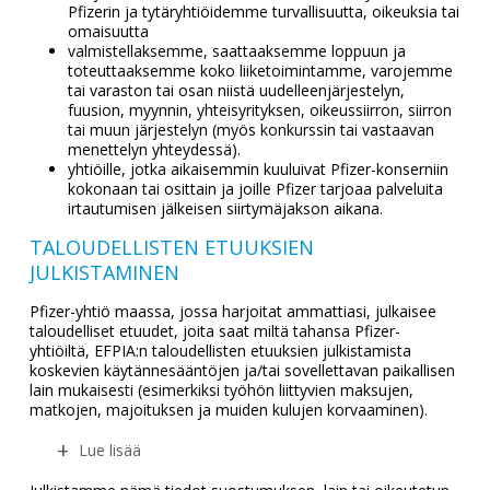
Pfizerin ja tytäryhtiöidemme turvallisuutta, oikeuksia tai
omaisuutta
valmistellaksemme, saattaaksemme loppuun ja
toteuttaaksemme koko liiketoimintamme, varojemme
tai varaston tai osan niistä uudelleenjärjestelyn,
fuusion, myynnin, yhteisyrityksen, oikeussiirron, siirron
tai muun järjestelyn (myös konkurssin tai vastaavan
menettelyn yhteydessä).
yhtiöille, jotka aikaisemmin kuuluivat Pfizer-konserniin
kokonaan tai osittain ja joille Pfizer tarjoaa palveluita
irtautumisen jälkeisen siirtymäjakson aikana.
TALOUDELLISTEN ETUUKSIEN
JULKISTAMINEN
Pfizer-yhtiö maassa, jossa harjoitat ammattiasi, julkaisee
taloudelliset etuudet, joita saat miltä tahansa Pfizer-
yhtiöiltä, EFPIA:n taloudellisten etuuksien julkistamista
koskevien käytännesääntöjen ja/tai sovellettavan paikallisen
lain mukaisesti (esimerkiksi työhön liittyvien maksujen,
matkojen, majoituksen ja muiden kulujen korvaaminen).
Lue lisää