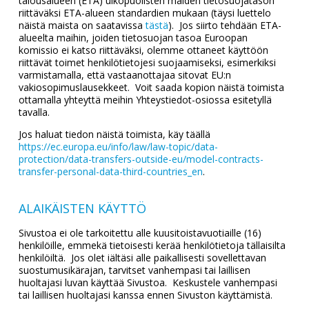
talousalueen (ETA) ulkopuolisten maiden tietosuojatason
riittäväksi ETA-alueen standardien mukaan (täysi luettelo
näistä maista on saatavissa
tästä
). Jos siirto tehdään ETA-
alueelta maihin, joiden tietosuojan tasoa Euroopan
komissio ei katso riittäväksi, olemme ottaneet käyttöön
riittävät toimet henkilötietojesi suojaamiseksi, esimerkiksi
varmistamalla, että vastaanottajaa sitovat EU:n
vakiosopimuslausekkeet. Voit saada kopion näistä toimista
ottamalla yhteyttä meihin Yhteystiedot-osiossa esitetyllä
tavalla.
Jos haluat tiedon näistä toimista, käy täällä
https://ec.europa.eu/info/law/law-topic/data-
protection/data-transfers-outside-eu/model-contracts-
transfer-personal-data-third-countries_en
.
ALAIKÄISTEN KÄYTTÖ
Sivustoa ei ole tarkoitettu alle kuusitoistavuotiaille (16)
henkilöille, emmekä tietoisesti kerää henkilötietoja tällaisilta
henkilöiltä. Jos olet iältäsi alle paikallisesti sovellettavan
suostumusikärajan, tarvitset vanhempasi tai laillisen
huoltajasi luvan käyttää Sivustoa. Keskustele vanhempasi
tai laillisen huoltajasi kanssa ennen Sivuston käyttämistä.