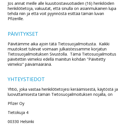
Jos annat meille alle kuusitoistavuotiaiden (16) henkilöiden
henkilötietoja, vakuutat, että sinulla on asianmukainen lupa
tehdä niin ja että voit pyynnöstä esittää tämän luvan
Pfizerille.
PÄIVITYKSET
Päivitämme aika ajoin tätä Tietosuojailmoitusta. Kaikki
muutokset tulevat voimaan julkaistessamme korjatun
Tietosuojailmoituksen Sivustolla. Tämä Tietosuojailmoitus
päivitettiin viimeksi edellä mainitun kohdan "Päivitetty
viimeksi" päivämääränä.
YHTEYSTIEDOT
Yhtiö, joka vastaa henkilötietojesi keräämisestä, käytöstä ja
luovuttamisesta tämän Tietosuojailmoituksen nojalla, on
Pfizer Oy
Tietokuja 4
00330 Helsinki