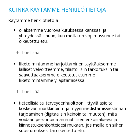
KUINKA KÄYTÄMME HENKILÖTIETOJA
Käytämme henkilötietoja
ollaksemme vuorovaikutuksessa kanssasi ja
yhteydessä sinuun, kun meillä on sopimussuhde tai
oikeutettu etu.
Lue lisää
liiketoimintamme harjoittaminen täyttääksemme
lailliset velvoitteemme, tilastollisiin tarkoituksiin tai
saavuttaaksemme oikeutetut etumme
liiketoimintamme ylläpitämisessä.
Lue lisää
tieteellisiä tai terveydenhuoltoon liittyviä asioita
koskevan markkinointi- ja myynninedistämisviestinnän
tarjoaminen (digitaalisin keinoin tai muuten), mitä
voidaan personoida ammatillisen erikoisalueesi ja
kiinnostuksenkohteidesi mukaan, jos meillä on siihen
suostumuksesi tai oikeutettu etu.