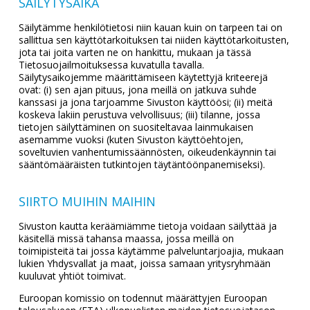
SÄILYTYSAIKA
Säilytämme henkilötietosi niin kauan kuin on tarpeen tai on
sallittua sen käyttötarkoituksen tai niiden käyttötarkoitusten,
jota tai joita varten ne on hankittu, mukaan ja tässä
Tietosuojailmoituksessa kuvatulla tavalla.
Säilytysaikojemme määrittämiseen käytettyjä kriteerejä
ovat: (i) sen ajan pituus, jona meillä on jatkuva suhde
kanssasi ja jona tarjoamme Sivuston käyttöösi; (ii) meitä
koskeva lakiin perustuva velvollisuus; (iii) tilanne, jossa
tietojen säilyttäminen on suositeltavaa lainmukaisen
asemamme vuoksi (kuten Sivuston käyttöehtojen,
soveltuvien vanhentumissäännösten, oikeudenkäynnin tai
sääntömääräisten tutkintojen täytäntöönpanemiseksi).
SIIRTO MUIHIN MAIHIN
Sivuston kautta keräämiämme tietoja voidaan säilyttää ja
käsitellä missä tahansa maassa, jossa meillä on
toimipisteitä tai jossa käytämme palveluntarjoajia, mukaan
lukien Yhdysvallat ja maat, joissa samaan yritysryhmään
kuuluvat yhtiöt toimivat.
Euroopan komissio on todennut määrättyjen Euroopan