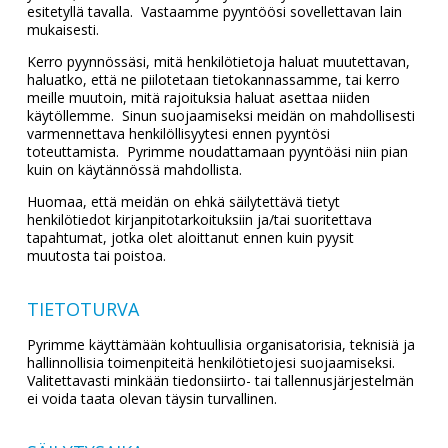
esitetyllä tavalla. Vastaamme pyyntöösi sovellettavan lain
mukaisesti.
Kerro pyynnössäsi, mitä henkilötietoja haluat muutettavan,
haluatko, että ne piilotetaan tietokannassamme, tai kerro
meille muutoin, mitä rajoituksia haluat asettaa niiden
käytöllemme. Sinun suojaamiseksi meidän on mahdollisesti
varmennettava henkilöllisyytesi ennen pyyntösi
toteuttamista. Pyrimme noudattamaan pyyntöäsi niin pian
kuin on käytännössä mahdollista.
Huomaa, että meidän on ehkä säilytettävä tietyt
henkilötiedot kirjanpitotarkoituksiin ja/tai suoritettava
tapahtumat, jotka olet aloittanut ennen kuin pyysit
muutosta tai poistoa.
TIETOTURVA
Pyrimme käyttämään kohtuullisia organisatorisia, teknisiä ja
hallinnollisia toimenpiteitä henkilötietojesi suojaamiseksi.
Valitettavasti minkään tiedonsiirto- tai tallennusjärjestelmän
ei voida taata olevan täysin turvallinen.