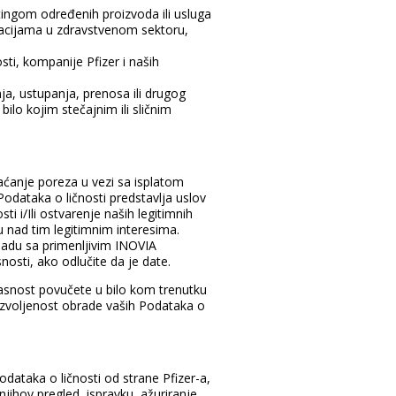
ingom određenih proizvoda ili usluga
macijama u zdravstvenom sektoru,
sti, kompanije Pfizer i naših
ja, ustupanja, prenosa ili drugog
bilo kojim stečajnim ili sličnim
aćanje poreza u vezi sa isplatom
odataka o ličnosti predstavlja uslov
i i/Ili ostvarenje naših legitimnih
žu nad tim legitimnim interesima.
ladu sa primenljivim INOVIA
osti, ako odlučite da je date.
lasnost povučete u bilo kom trenutku
dozvoljenost obrade vaših Podataka o
odataka o ličnosti od strane Pfizer-a,
ihov pregled, ispravku, ažuriranje,