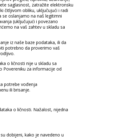
ete saglasnost, zatražite elektronsku
čitljivom obliku, uključujući i radi
a se oslanjamo na naš legitimni
šavanja (uključujući i povezano
orićemo na vaš zahtev u skladu sa
sanje iz naše baze podataka, ili da
biti potrebno da proverimo vaš
dljivo.
 o ličnosti nije u skladu sa
o Povereniku za informacije od
 za potrebe vođenja
enu ili brisanje.
taka o ličnosti. Nažalost, nijedna
 su dobijeni, kako je navedeno u