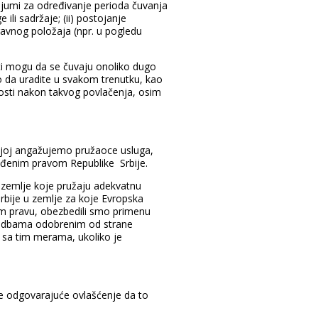
rijumi za određivanje perioda čuvanja
li sadržaje; (ii) postojanje
pravnog položaja (npr. u pogledu
sti mogu da se čuvaju onoliko dugo
o da uradite u svakom trenutku, kao
nosti nakon takvog povlačenja, osim
 kojoj angažujemo pružaoce usluga,
viđenim pravom Republike Srbije.
 zemlje koje pružaju adekvatnu
rbije u zemlje za koje Evropska
m pravu, obezbedili smo primenu
redbama odobrenim od strane
i sa tim merama, ukoliko je
te odgovarajuće ovlašćenje da to