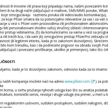
dnosti ili imovine i/ili prava koji pripadaju nama, našim povezanim lici
tem ili na drugi način (uključujući e-mailove, SMS/MMS poruke, WhatsA
ju koje omogućavaju razmenu poruka i/ili video/audio komunikaciju),
za koje Pfizer smatra da su potencijalno relevantne za vas i za vaš ra
je u vezi s Pfizer-ovim proizvodima i/ili profesionalnim aktivnostima, 
u biti personalizovani shodno vašoj stručnoj oblasti i interesovanjim
o pristup vebinarima, (5) da komuniciramo sa vama u vezi sa progr
 i/ili trećih lica, i da vam (6) omogućimo pristup PfizerPro vebsajtu 
snost (ili legitimni interes, kada je to zakonom dozvoljeno). Skreć
bilo kom trenutku, kao i da podnesete prigovor na obradu svojih Poda
ključujući i povezano profilisanje, ukoliko je primenjivo), tako što ć
LIČNOSTI
vljamo, kada je to dozvoljeno zakonom, odnosno kada za to imamo 
tu naših kompanija možete naći na adresi
www.pfizer.com
) za po
ike
m licima, u svrhu pružanja njihovih usluga kao što su analiza podatak
kture, korisnički servis, revizija i druge usluge (na primer, u meri u 
ekim regulatornim uslovom, sudskim postupkom, sudskim nalogom, dr
en poziv