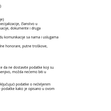
)
je)
cijalizacije, članstvo u
kacije, dokumente i druga
odu komunikacije sa nama i uslugama
alne honorare, putne troškove,
te da ne dostavite podatke koji su
imenjivo, možda nećemo biti u
uključujući podatke o neželjenim
te podatke kako je opisano u ovom