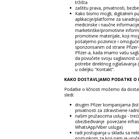
tržišta
zaštitu prava, privatnosti, bezbe
Kako bismo mogli, digitalnim pu
aplikacije/platforme za saradn
medicinske i naučne informacije 
marketinške/promotivne informaci
promotivne materijale, koji mog
pošaljemo pozivnice i omogućim
sponzorisanim od strane Pfizer-a
Pfizer-a, kada imamo vašu sagla
da povučete svoju saglasnost u 
potrebe direktnog oglašavanja (u
u odeljku “Kontakt”.
KAKO DOSTAVLJAMO PODATKE O 
Podatke o ličnosti možemo da dosta
sledi:
drugim Pfizer kompanijama (lis
privatnosti za zdravstvene radn
našim pružaocima usluga - treći
obezbeđivanje povezane infrastru
WhatsApp/Viber usluga)
radi postupanja u skladu sa n
postupkom za koji nam je uruč