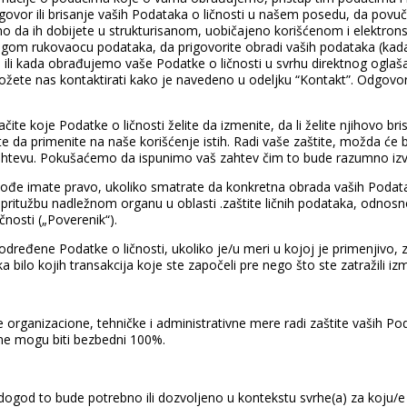
igovor ili brisanje vaših Podataka o ličnosti u našem posedu, da povuč
o da ih dobijete u strukturisanom, uobičajeno korišćenom i elektronski 
ugom rukovaocu podataka, da prigovorite obradi vaših podataka (kad
lica) ili kada obrađujemo vaše Podatke o ličnosti u svrhu direktnog ogla
, možete nas kontaktirati kako je navedeno u odeljku “Kontakt”. Odgov
e koje Podatke o ličnosti želite da izmenite, da li želite njihovo bri
e da primenite na naše korišćenje istih. Radi vaše zaštite, možda će 
ahtevu. Pokušaćemo da ispunimo vaš zahtev čim to bude razumno izvo
ođe imate pravo, ukoliko smatrate da konkretna obrada vaših Podataka
ritužbu nadležnom organu u oblasti .zaštite ličnih podataka, odnosn
čnosti („Poverenik“).
dređene Podatke o ličnosti, ukoliko je/u meri u kojoj je primenjivo,
a bilo kojih transakcija koje ste započeli pre nego što ste zatražili izm
ganizacione, tehničke i administrativne mere radi zaštite vaših Poda
e ne mogu biti bezbedni 100%.
dogod to bude potrebno ili dozvoljeno u kontekstu svrhe(a) za koju/e