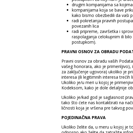
drugim kompanijama sa kojima s
kompanijama koja se bave priku
kako bismo obezbedili da vaši p
radi pokretanja pravnih postupaka
povezanih lica
radi pripreme, završetka i sprov
raspolaganja celokupnim ili bilo 
postupkom).
PRAVNI OSNOV ZA OBRADU PODA
Pravni osnov za obradu vaših Podatak
vašeg honorara, ako je primenljivo), 
za zaključenje ugovora) ukoliko je pr
interesa (ili legitimnih interesa treć
Ukoliko je/u meri u kojoj je primenj
Kodeksom, kako je dole detaljnije ob
Ukoliko je/kad god je saglasnost pra
tako što ćete nas kontaktirati na na
ličnosti koja je vršena pre takvog pov
POJEDINAČNA PRAVA
Ukoliko želite da, u meru u kojoj je 
odnosno ako želite da zatražite info