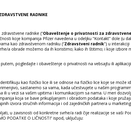
 ZDRAVSTVENE RADNIKE
zdravstvene radnike (“
Obaveštenje o privatnosti za zdravstven
čnosti koje kompanija Pfizer navedena u odeljku “Kontakt” dole (u dal
 vama kao zdravstvenom radniku (“
Zdravstveni radnik
”) u interakci
vrhe/a obrade možemo da ih koristimo; kako ih štitimo; i koje izbore 
utem, pogledajte i obaveštenje o privatnosti na vebsajtu ili aplikaciji 
identifikuju kao fizičko lice ili se odnose na fizičko lice koje se može 
je primenjivo, sastanemo sa vama, kada učestvujete u našim programi
ima ili u vezi sa vašim upitima i komunikacijom sa nama. U meri dozvo
mpanija koja se bave prikupljanjem i obradom podataka i koje pružaj
nih izvora stručnih informacija i od zajedničkih partnera u marketing
ati, u zavisnosti od konkretne svrhe/a radi čije realizacije se vaši P
IMO PODATKE O LIČNOSTI“ ispod, uključuju: