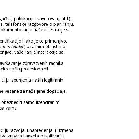
ji, publikacije, savetovanja itd.) i,
va, telefonske razgovore o planiranju,
 dokumentovanje naše interakcije sa
ifikacije i, ako je to primenjivo,
inion leader
) u raznim oblastima
njivo, vaše ranije interakcije sa
avršavanje zdravstvenih radnika
eko naših profesionalnih
ilju ispunjenja naših legitimnih
ne vezane za neželjene događaje,
obezbediti samo licenciranim
o sa vama
u cilju razvoja, unapređenja ili izmena
tva kupaca i anketa o ispitivanju