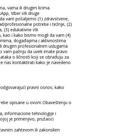
ma, vama ili drugim licima.
pp, Viber i/ili druge
 da vam pošaljemo (1) zdravstvene,
d/profesionalne potrebe i težnje, (2)
(3) edukativne i/ili
a, kao i kako bismo mogli da vam (4)
amima, događajima i aktivnostima
i/ili drugim profesionalnim uslugama
emo vam pažnju da uvek imate pravo
taka o ličnosti koji se obrađuju za
ete nas kontaktirati kako je navedeno
odgovarajući pravni osnov, kako
trebe opisane u ovom Obaveštenju o
a, informacione tehnologije i
kojoj je primenjivo, pružaoci
žavnim zahtevom ili zakonskim