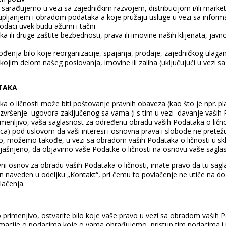
arađujemo u vezi sa zajedničkim razvojem, distribucijom i/ili market
pljanjem i obradom podataka a koje pružaju usluge u vezi sa infor
odaci uvek budu ažurni i tačni
 ili druge zaštite bezbednosti, prava ili imovine naših klijenata, javno
ođenja bilo koje reorganizacije, spajanja, prodaje, zajedničkog ulagan
kojim delom našeg poslovanja, imovine ili zaliha (uključujući u vezi sa 
TAKA
a o ličnosti može biti poštovanje pravnih obaveza (kao što je npr. pl
izvršenje ugovora zaključenog sa vama (i s tim u vezi davanje vaših P
imenljivo, vaša saglasnost za određenu obradu vaših Podataka o ličnost
ih lica) pod uslovom da vaši interesi i osnovna prava i slobode ne prete
ivo, možemo takođe, u vezi sa obradom vaših Podataka o ličnosti u sk
jašnjeno, da objavimo vaše Podatke o ličnosti na osnovu vaše saglasn
vni osnov za obradu vaših Podataka o ličnosti, imate pravo da tu sag
čin naveden u odeljku „Kontakt“, pri čemu to povlačenje ne utiče na 
lačenja.
to primenjivo, ostvarite bilo koje vaše pravo u vezi sa obradom vaših P
rmacije o podacima koje o vama obrađujemo, pristup tim podacima i nj