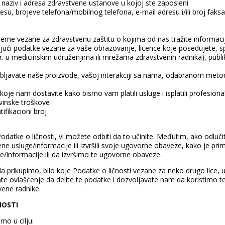
i naziv i adresa zdravstvene ustanove u kojoj ste zaposleni
su, brojeve telefona/mobilnog telefona, e-mail adresu i/ili broj faksa
teme vezane za zdravstvenu zaštitu o kojima od nas tražite informaci
ujući podatke vezane za vaše obrazovanje, licence koje posedujete, spe
. u medicinskim udruženjima ili mrežama zdravstvenih radnika), publi
ebljavate naše proizvode, vašoj interakciji sa nama, odabranom met
koje nam dostavite kako bismo vam platili usluge i isplatili profesion
vinske troškove
ifikacioni broj
odatke o ličnosti, vi možete odbiti da to učinite. Međutim, ako odluči
ne usluge/informacije ili izvršili svoje ugovorne obaveze, kako je pr
/informacije ili da izvršimo te ugovorne obaveze.
a prikupimo, bilo koje Podatke o ličnosti vezane za neko drugo lice, 
te ovlašćenje da delite te podatke i dozvoljavate nam da koristimo 
vene radnike.
NOSTI
mo u cilju: