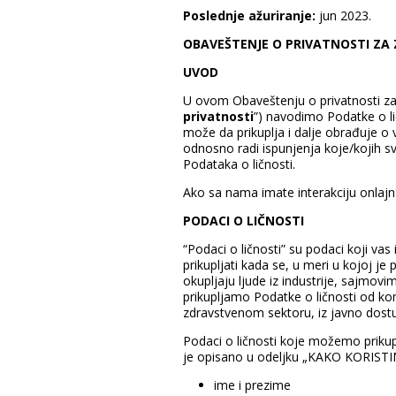
Poslednje ažuriranje:
jun 2023.
OBAVEŠTENJE O PRIVATNOSTI ZA
UVOD
U ovom Obaveštenju o privatnosti za 
privatnosti
”) navodimo Podatke o li
može da prikuplja i dalje obrađuje o
odnosno radi ispunjenja koje/kojih s
Podataka o ličnosti.
Ako sa nama imate interakciju onlajn p
PODACI O LIČNOSTI
“Podaci o ličnosti” su podaci koji vas 
prikupljati kada se, u meri u kojoj 
okupljaju ljude iz industrije, sajmov
prikupljamo Podatke o ličnosti od ko
zdravstvenom sektoru, iz javno dostup
Podaci o ličnosti koje možemo prikuplj
je opisano u odeljku „KAKO KORIST
ime i prezime