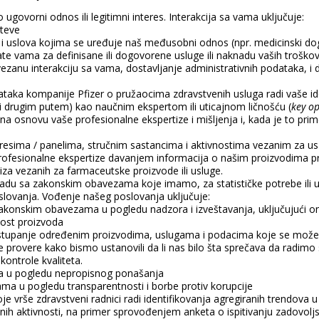
govorni odnos ili legitimni interes. Interakcija sa vama uključuje:
hteve
 uslova kojima se uređuje naš međusobni odnos (npr. medicinski događa
ate vama za definisane ili dogovorene usluge ili naknadu vaših troško
ezanu interakciju sa vama, dostavljanje administrativnih podataka, i
taka kompanije Pfizer o pružaocima zdravstvenih usluga radi vaše ident
ili drugim putem) kao naučnim ekspertom ili uticajnom ličnošću (
key op
a osnovu vaše profesionalne ekspertize i mišljenja i, kada je to prime
gresima / panelima, stručnim sastancima i aktivnostima vezanim za us
profesionalne ekspertize davanjem informacija o našim proizvodima pr
liza vezanih za farmaceutske proizvode ili usluge.
du sa zakonskim obavezama koje imamo, za statističke potrebe ili u c
slovanja. Vođenje našeg poslovanja uključuje:
akonskim obavezama u pogledu nadzora i izveštavanja, uključujući o
nost proizvoda
istupanje određenim proizvodima, uslugama i podacima koje se može 
ge provere kako bismo ustanovili da li nas bilo šta sprečava da radim
ontrole kvaliteta.
raga u pogledu nepropisnog ponašanja
ma u pogledu transparentnosti i borbe protiv korupcije
koje vrše zdravstveni radnici radi identifikovanja agregiranih trendova 
nih aktivnosti, na primer sprovođenjem anketa o ispitivanju zadovoljs