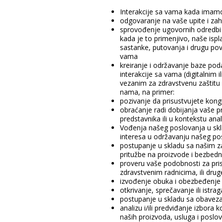
Interakcije sa vama kada imamo u
odgovaranje na vaše upite i za
sprovođenje ugovornih odredbi i
kada je to primenjivo, naše ispl
sastanke, putovanja i drugu pov
vama
kreiranje i održavanje baze poda
interakcije sa vama (digitalnim 
vezanim za zdravstvenu zaštitu n
nama, na primer:
pozivanje da prisustvujete kon
obraćanje radi dobijanja vaše 
predstavnika ili u kontekstu ana
Vođenja našeg poslovanja u skla
interesa u održavanju našeg po
postupanje u skladu sa našim z
pritužbe na proizvode i bezbed
proveru vaše podobnosti za pr
zdravstvenim radnicima, ili dru
izvođenje obuka i obezbeđenje k
otkrivanje, sprečavanje ili ist
postupanje u skladu sa obaveza
analizu i/ili predviđanje izbora 
naših proizvoda, usluga i poslov