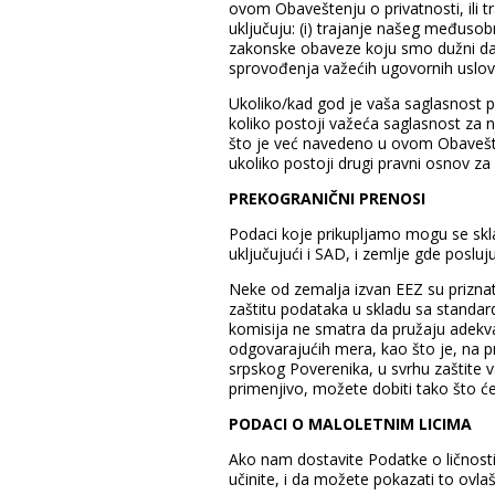
ovom Obaveštenju o privatnosti, ili 
uključuju: (i) trajanje našeg međuso
zakonske obaveze koju smo dužni da po
sprovođenja važećih ugovornih uslova,
Ukoliko/kad god je vaša saglasnost p
koliko postoji važeća saglasnost za 
što je već navedeno u ovom Obavešten
ukoliko postoji drugi pravni osnov z
PREKOGRANIČNI PRENOSI
Podaci koje prikupljamo mogu se sklad
uključujući i SAD, i zemlje gde poslu
Neke od zemalja izvan EEZ su prizna
zaštitu podataka u skladu sa standar
komisija ne smatra da pružaju adekv
odgovarajućih mera, kao što je, na
srpskog Poverenika, u svrhu zaštite 
primenjivo, možete dobiti tako što ć
PODACI O MALOLETNIM LICIMA
Ako nam dostavite Podatke o ličnosti
učinite, i da možete pokazati to ovla