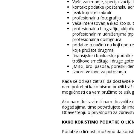
Vaše zanimanje, specijalizacija 
kontakt podatke (poštansku adre
jezik koji ste izabrali
profesionalnu fotografiju
vaša interesovanja (kao što su 
profesionalnu biografiju, uključ
profesionalnim udruženjima (npr
profesionalna dostignuća
podatke o načinu na koji upotr
koje pružate drugima
finansijske i bankarske podatke 
troškove smeštaja i druge goto
JMBG, broj pasoša, poreski ident
Izbore vezane za putovanja.
Kada se od vas zatraži da dostavite P
nam potrebni kako bismo pružili traže
mogućnosti da vam pružimo te usluge
Ako nam dostavite ili nam dozvolite d
događajima, time potvrđujete da ima
Obaveštenju o privatnosti za zdravst
KAKO KORISTIMO PODATKE O LIČ
Podatke o ličnosti možemo da koristi