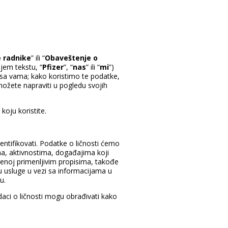
e radnike
” ili “
Obaveštenje o
jem tekstu, “
Pfizer
”, “
nas
” ili “
mi
”)
ji sa vama; kako koristimo te podatke,
možete napraviti u pogledu svojih
koju koristite.
identifikovati. Podatke o ličnosti ćemo
ma, aktivnostima, događajima koji
ljenoj primenljivim propisima, takođe
u usluge u vezi sa informacijama u
u.
odaci o ličnosti mogu obrađivati kako