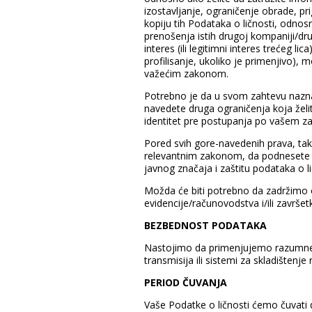
izostavljanje, ograničenje obrade, pr
kopiju tih Podataka o ličnosti, odnosn
prenošenja istih drugoj kompaniji/dr
interes (ili legitimni interes trećeg 
profilisanje, ukoliko je primenjivo)
važećim zakonom.
Potrebno je da u svom zahtevu naznačit
navedete druga ograničenja koja želit
identitet pre postupanja po vašem z
Pored svih gore-navedenih prava, tak
relevantnim zakonom, da podnesete p
javnog značaja i zaštitu podataka o li
Možda će biti potrebno da zadržimo o
evidencije/računovodstva i/ili završetk
BEZBEDNOST PODATAKA
Nastojimo da primenjujemo razumne or
transmisija ili sistemi za skladištenj
PERIOD ČUVANJA
Vaše Podatke o ličnosti ćemo čuvati 