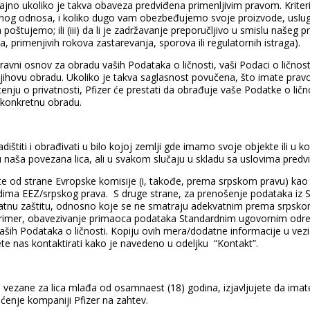
trajno ukoliko je takva obaveza predviđena primenljivim pravom. Krite
bnog odnosa, i koliko dugo vam obezbeđujemo svoje proizvode, usluge i
štujemo; ili (iii) da li je zadržavanje preporučljivo u smislu našeg 
 primenjivih rokova zastarevanja, sporova ili regulatornih istraga).
ravni osnov za obradu vaših Podataka o ličnosti, vaši Podaci o lično
njihovu obradu. Ukoliko je takva saglasnost povučena, što imate prav
ju o privatnosti, Pfizer će prestati da obrađuje vaše Podatke o lič
a konkretnu obradu.
ištiti i obrađivati u bilo kojoj zemlji gde imamo svoje objekte ili u
ju naša povezana lica, ali u svakom slučaju u skladu sa uslovima pred
te od strane Evropske komisije (i, takođe, prema srpskom pravu) kao
dima EEZ/srpskog prava. S druge strane, za prenošenje podataka iz S
atnu zaštitu, odnosno koje se ne smatraju adekvatnim prema srpsko
 primer, obavezivanje primaoca podataka Standardnim ugovornim od
vaših Podataka o ličnosti. Kopiju ovih mera/dodatne informacije u vez
ete nas kontaktirati kako je navedeno u odeljku “Kontakt”.
 vezane za lica mlađa od osamnaest (18) godina, izjavljujete da ima
šćenje kompaniji Pfizer na zahtev.