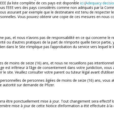
’EEE
(la liste complète de ces pays est disponible
ici
(
Adequacy decisi
epuis l’EEE vers des pays considérés comme non adéquats par la Co
us assurant par exemple que le destinataire est tenu de respecter le
personnelles. Vous pouvez obtenir une copie de ces mesures en nous 
e pas, et nous n’avons pas de responsabilité en ce qui concerne le rec
urité ou d’autres pratiques de la part de n’importe quelle tierce partie
n lien dans le Site n’implique pas l’approbation du service vers lequel le l
es de moins de seize (16) ans, et nous ne recueillons pas intentionn
âge est inférieur à l’âge de consentement dans votre juridiction, vous
r le site. Veuillez consulter votre parent ou tuteur légal avant d’utiliser 
personnelles de personnes âgées de moins de seize (16) ans, vous att
te autorité sur demande de Pfizer.
rra être ponctuellement mise à jour. Tout changement sera effectif l
 dernière mise à jour de cette Notice d’information a été effectuée à l