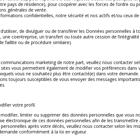
tre pays de résidence), pour coopérer avec les forces de l’ordre ou po
ions générales de vente.
formations confidentielles, notre sécurité et nos actifs et/ou ceux de 
utiliser, de divulguer ou de transférer les Données personnelles à tout
 une coentreprise, un transfert ou toute autre cession de l’intégralité
 faillite ou de procédure similaire).
 communications marketing de notre part, veuillez nous contacter selo
s sites vous permettent également de modifier vos préférences dans vo
auxquels vous ne souhaitez plus être contacté(e) dans votre demande
ns toujours susceptibles de vous envoyer des messages importants 
es.
fier votre profil.
, modifier, limiter ou supprimer des données personnelles que vous nou
ie électronique de ces données personnelles afin de les transmettre à
 personnelles après votre décès, veuillez nous contacter selon les mo
demande conformément à la loi en vigueur.