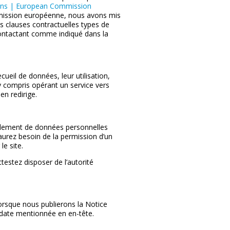
ons | European Commission
mmission européenne, nous avons mis
s clauses contractuelles types de
contactant comme indiqué dans la
ueil de données, leur utilisation,
, y compris opérant un service vers
ien redirige.
ellement de données personnelles
 aurez besoin de la permission d’un
le site.
estez disposer de l’autorité
orsque nous publierons la Notice
a date mentionnée en en-tête.