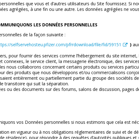
onnelles que vous et d’autres utilisateurs du Site fournissez. Si nou
ées agrégées, à une fin ou une autre. Les données agrégées ne vous 
OMMUNIQUONS LES DONNÉES PERSONNELLES
onnelles de la façon suivante :
ttps://selfservehosteu.pfizer.com/pfrrdownload/file/fid/59151
)
aux
iers, pour fournir des services comme l’hébergement du site internet, 
t connexes, le service client, la messagerie électronique, des services 
les nous collaborons concernant certains produits ou services particul
our des produits que nous développons et/ou commercialisons conjo
isaient entièrement ou partiellement partie du groupe des sociétés de
 transitoire qui suit la séparation.
es ou des documents sur des forums, salons de discussion, pages de p
uniquons vos Données personnelles si nous estimons que cela est néc
tion en vigueur ou à nos obligations réglementaires de suivi et de déc
 de résidence), pour répondre à des requêtes d’autorités publiques e