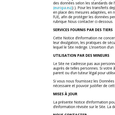
des données selon les standards de l
(europa.eu)
) )
.
Pour les transferts d
en place des mesures adaptées, en no
l’UE, afin de protéger les données 
rubrique Nous contacter ci-dessous.
SERVICES FOURNIS PAR DES TIERS
Cette Notice d’information ne concern
leur divulgation, les pratiques de séc
lequel le Site redirige. L’insertion d’u
UTILISATION PAR DES MINEURS
Le Site ne s’adresse pas aux personn
auprès de telles personnes. Si votre 
parent ou d’un tuteur légal pour utilise
Si vous nous fournissez les Données 
nécessaire et pouvoir justifier de cet
MISES À JOUR
La présente Notice d’information pou
d’information révisée sur le Site. La
NOUS CONTACTER