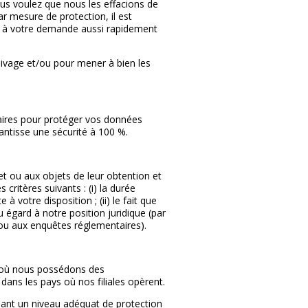
us voulez que nous les effacions de
r mesure de protection, il est
re à votre demande aussi rapidement
ivage et/ou pour mener à bien les
aires pour protéger vos données
antisse une sécurité à 100 %.
 ou aux objets de leur obtention et
critères suivants : (i) la durée
 votre disposition ; (ii) le fait que
 égard à notre position juridique (par
es ou aux enquêtes réglementaires).
ys où nous possédons des
dans les pays où nos filiales opèrent.
ant un niveau adéquat de protection